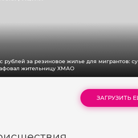
с рублей за резиновое жилье для мигрантов: с
афовал жительницу ХМАО
ЗАГРУЗИТЬ 
оисшествия