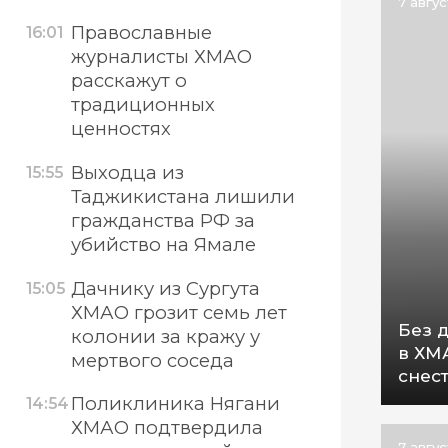
7 авгу
Православные
16:01
журналисты ХМАО
расскажут о
традиционных
ценностях
Выходца из
15:55
Таджикистана лишили
гражданства РФ за
убийство на Ямале
Дачнику из Сургута
15:05
ХМАО грозит семь лет
Без 
колонии за кражу у
в ХМ
мертвого соседа
снес
Поликлиника Нягани
14:54
ХМАО подтвердила
7 авгу