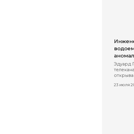
Инжене
водоем
аномал
Эдуард 
телекана
открыва
23 июля 2