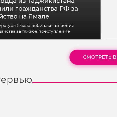
одца из Таджикистана
или гражданства РФ за
йство на Ямале
уратура Ямала добилась лишения
анства за тяжкое преступление
СМОТРЕТЬ В
тервью