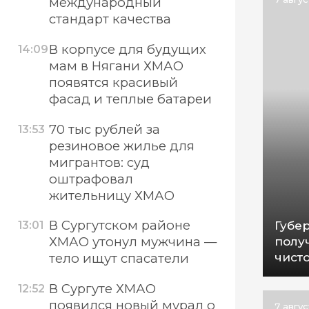
международный
стандарт качества
В корпусе для будущих
14:09
мам в Нягани ХМАО
появятся красивый
фасад и теплые батареи
70 тыс рублей за
13:53
резиновое жилье для
мигрантов: суд
оштрафовал
жительницу ХМАО
В Сургутском районе
Губе
13:01
полу
ХМАО утонул мужчина —
чист
тело ищут спасатели
В Сургуте ХМАО
12:52
появился новый мурал о
7 авгу