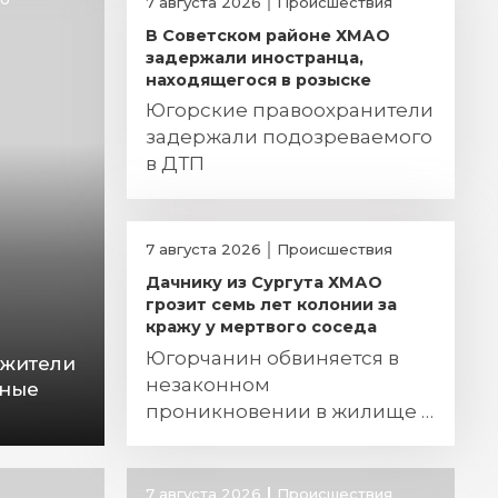
7 августа 2026
Происшествия
В Советском районе ХМАО
задержали иностранца,
находящегося в розыске
Югорские правоохранители
задержали подозреваемого
в ДТП
7 августа 2026
Происшествия
Дачнику из Сургута ХМАО
грозит семь лет колонии за
кражу у мертвого соседа
Югорчанин обвиняется в
: жители
незаконном
вные
проникновении в жилище и
хищении огнестрельного
оружия
7 августа 2026
Происшествия