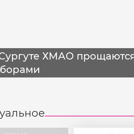
 Сургуте ХМАО прощаются
аборами
уальное