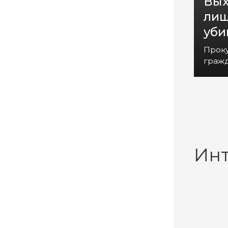
Вых
лиш
уби
Прок
гражд
Ин