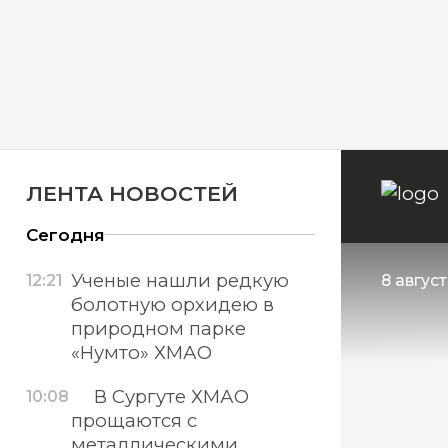
ЛЕНТА НОВОСТЕЙ
Сегодня
Ученые нашли редкую
12:21
8 авгус
болотную орхидею в
природном парке
«Нумто» ХМАО
В Сургуте ХМАО
10:08
прощаются с
металлическими