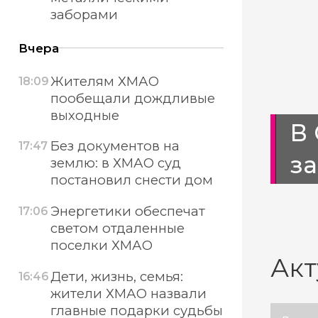
заборами
Вчера
Жителям ХМАО
18:09
пообещали дождливые
выходные
орхидею в
В
Без документов на
17:47
з
землю: в ХМАО суд
постановил снести дом
Энергетики обеспечат
17:06
светом отдаленные
поселки ХМАО
Акт
Дети, жизнь, семья:
16:46
жители ХМАО назвали
главные подарки судьбы