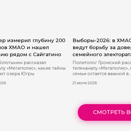
р измерил глубину 200
Выборы-2026: в ХМА
ов ХМАО и нашел
ведут борьбу за дов
ию рядом с Сайгатино
семейного электорат
Голотынин рассказал
Политолог Громский рас
лу «Мегаполис», какие тайны
телеканалу «Мегаполис»,
ют озера Югры
семьи остается важной в
предвыборной гонке
026
21 июля 2026
СМОТРЕТЬ В