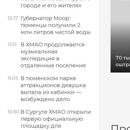
городе и его жителях
Губернатор Моор:
12:17
тюменцы получили 2
млн литров чистой воды
В ХМАО продолжается
11:51
музыкальная
70 ты
экспедиция в
оштр
отдаленные поселения
В тюменском парке
11:05
аттракционов девушка
выпала из кабинки —
возбуждено дело
В Сургуте ХМАО открыли
10:50
первую официальную
площадку для
Пр