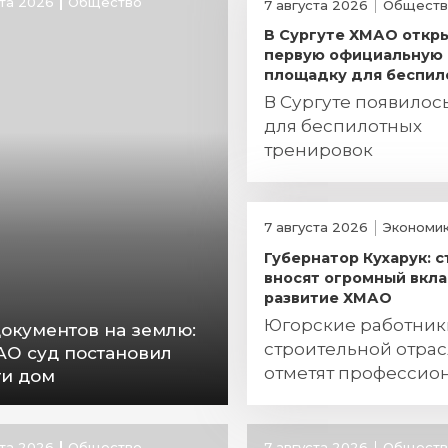
ста 2026
Общество
7 августа 2026
Обществ
В Сургуте ХМАО откр
первую официальную
площадку для беспил
В Сургуте появилос
для беспилотных
тренировок
7 августа 2026
Экономи
Губернатор Кухарук: 
вносят огромный вкла
развитие ХМАО
Югорские работник
документов на землю:
строительной отра
АО суд постановил
отметят профессио
ти дом
праздник
ста 2026
Общество
7 августа 2026
Обществ