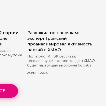
О партии
Разложил по полочкам:
ерие
эксперт Громский
а
проанализировал активность
партий в ХМАО
сказал
 почему тема
Политолог АПЭК рассказал
телеканалу «Мегаполис», где в ХМАО
будет настоящая выборная борьба
25 июня 2026
СЕ