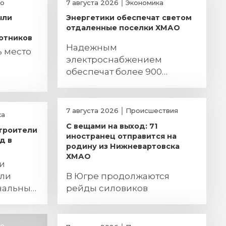
о
7 августа 2026
Экономика
ыли
Энергетики обеспечат светом
отдаленные поселки ХМАО
отников
Надежным
ь место
электроснабжением
обеспечат более 900
югорчан
7 августа 2026
Происшествия
ка
С вещами на выход: 71
строители
иностранец отправится на
д в
родину из Нижневартовска
ХМАО
и
сли
В Югре продолжаются
нальный
рейды силовиков
о