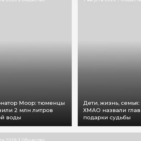
рнатор Моор: тюменцы
Дети, жизнь, семья
чили 2 млн литров
ХМАО назвали гла
ой воды
подарки судьбы
ста 2026
Общество