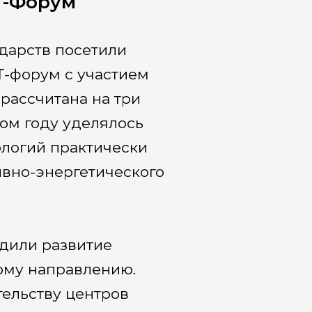
T-Форум
дарств посетили
T-форум с участием
рассчитана на три
том году уделялось
ологий практически
ивно-энергетического
удили развитие
ому направлению.
тельству центров