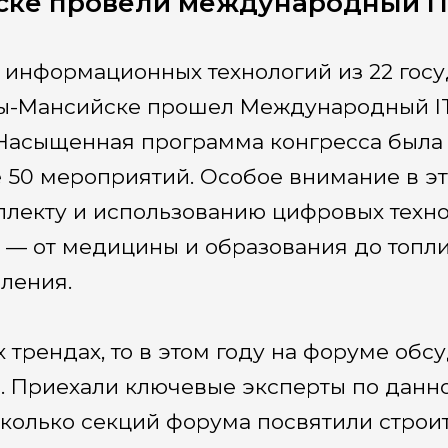
ске провели международный I
 информационных технологий из 22 госу
ты-Мансийске прошел Международный I
Насыщенная программа конгресса была 
е 50 мероприятий. Особое внимание в э
ллекту и использованию цифровых техн
и — от медицины и образования до топл
ления.
х трендах, то в этом году на форуме обс
. Приехали ключевые эксперты по данн
сколько секций форума посвятили строи