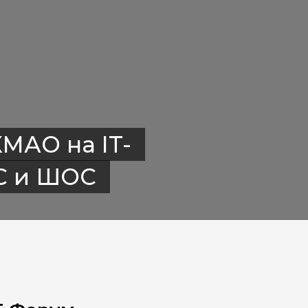
МАО на IT-
С и ШОС