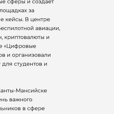
ые сферы и создает
лощадках за
е кейсы. В центре
беспилотной авиации,
н, криптовалюты и
ке «Цифровые
ов и организовали
 для студентов и
 Ханты-Мансийске
ень важного
льников в сфере