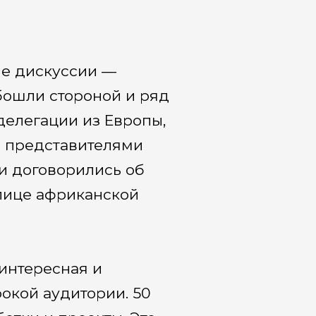
ые дискуссии —
бошли стороной и ряд
делегации из Европы,
с представителями
и договорились об
лице африканской
интересная и
окой аудитории. 50