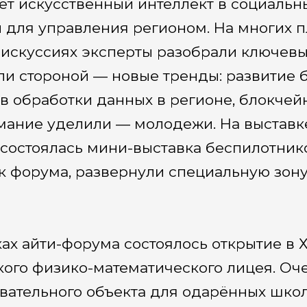
ет искусственный интеллект в социальн
для управления регионом. На многих п
дискуссиях эксперты разобрали ключевы
и стороной — новые тренды: развитие 
в обработки данных в регионе, блокчей
мание уделили — молодежи. На выстав
 состоялась мини-выставка беспилотник
к форума, развернули специальную зону
ках айти-форума состоялось открытие в
кого физико-математического лицея. Оч
вательного объекта для одарённых шко