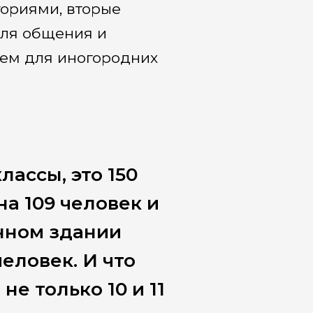
ториями, вторые
для общения и
ием для иногородних
лассы, это 150
а 109 человек и
нном здании
еловек. И что
е только 10 и 11