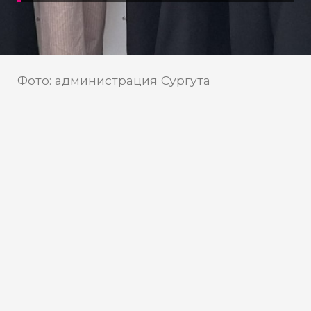
Фото: администрация Сургута
Обычный сквер Сургута
превратился на один день в
творческую площадку
В Сургуте состоялся необычный
«Литературный пиКниг», на котором
местные жители смогли познакомиться
с городскими библиотеками,
послушать под открытым небом стихи