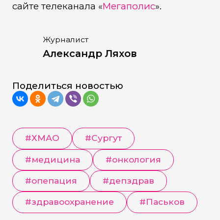
сайте телеканала «
Мегаполис
».
Журналист
Александр Ляхов
Поделиться новостью
#
ХМАО
#
Сургут
#
медицина
#
онкология
#
опепация
#
депздрав
#
здравоохранение
#
Паськов