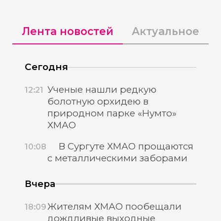
Лента новостей
Актуальное
Сегодня
Ученые нашли редкую
12:21
болотную орхидею в
природном парке «Нумто»
ХМАО
В Сургуте ХМАО прощаются
10:08
с металлическими заборами
Вчера
Жителям ХМАО пообещали
18:09
дождливые выходные