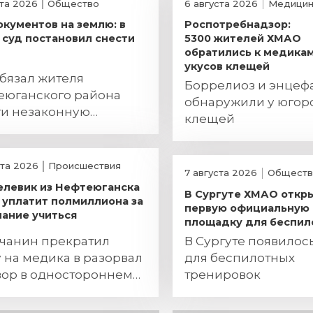
ста 2026
Общество
6 августа 2026
Медицин
окументов на землю: в
Роспотребнадзор:
суд постановил снести
5300 жителей ХМАО
обратились к медикам
укусов клещей
бязал жителя
Боррелиоз и энцеф
еюганского района
обнаружили у югор
ти незаконную
клещей
ройку
ста 2026
Происшествия
7 августа 2026
Обществ
елевик из Нефтеюганска
В Сургуте ХМАО откр
уплатит полмиллиона за
первую официальную
ание учиться
площадку для беспил
чанин прекратил
В Сургуте появилос
 на медика в разорвал
для беспилотных
вор в одностороннем
тренировок
дке