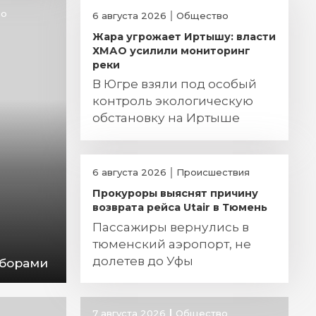
во
6 августа 2026
Общество
Жара угрожает Иртышу: власти
ХМАО усилили мониторинг
реки
В Югре взяли под особый
контроль экологическую
обстановку на Иртыше
6 августа 2026
Происшествия
Прокуроры выяснят причину
возврата рейса Utair в Тюмень
Пассажиры вернулись в
тюменский аэропорт, не
долетев до Уфы
аборами
7 августа 2026
Общество