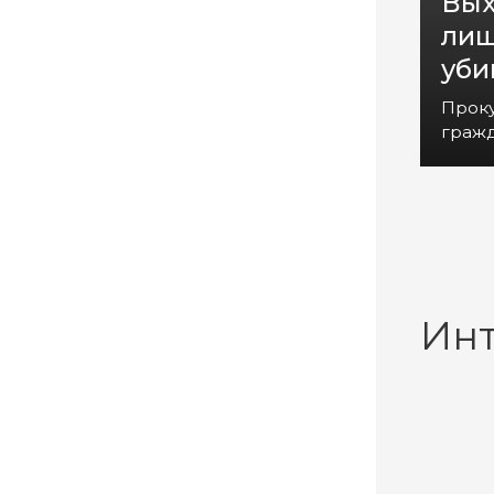
Вых
лиш
уби
Прок
гражд
Ин