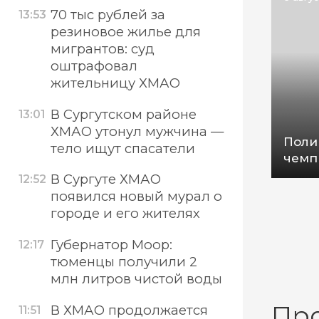
70 тыс рублей за
13:53
резиновое жилье для
мигрантов: суд
оштрафовал
жительницу ХМАО
В Сургутском районе
13:01
ХМАО утонул мужчина —
Поли
тело ищут спасатели
чемп
В Сургуте ХМАО
12:52
появился новый мурал о
городе и его жителях
Губернатор Моор:
12:17
тюменцы получили 2
млн литров чистой воды
Пр
В ХМАО продолжается
11:51