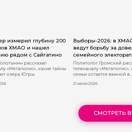
р измерил глубину 200
Выборы-2026: в ХМА
ов ХМАО и нашел
ведут борьбу за дов
ию рядом с Сайгатино
семейного электорат
Голотынин рассказал
Политолог Громский рас
лу «Мегаполис», какие тайны
телеканалу «Мегаполис»,
ют озера Югры
семьи остается важной в
предвыборной гонке
026
21 июля 2026
СМОТРЕТЬ В