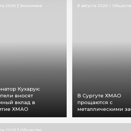
ста 2026
Экономика
8 августа 2026
Общест
натор Кухарук:
ители вносят
В Сургуте ХМАО
мный вклад в
прощаются с
итие ХМАО
металлическими з
ста 2026
Общество