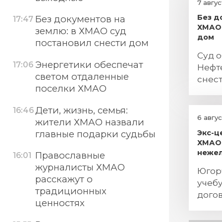
7 авгу
Без д
Без документов на
17:47
ХМАО 
землю: в ХМАО суд
дом
постановил снести дом
Суд о
Энергетики обеспечат
17:06
Нефт
светом отдаленные
снес
поселки ХМАО
пост
Дети, жизнь, семья:
16:46
6 авгу
жители ХМАО назвали
Экс-ц
главные подарки судьбы
ХМАО 
нежел
Православные
16:01
журналисты ХМАО
Югор
расскажут о
учебу
традиционных
дого
ценностях
поря