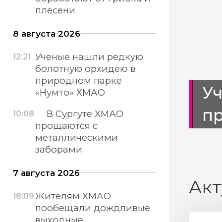
плесени
8 августа 2026
Ученые нашли редкую
12:21
болотную орхидею в
природном парке
тротуары
У
«Нумто» ХМАО
п
В Сургуте ХМАО
10:08
прощаются с
металлическими
заборами
7 августа 2026
Акт
Жителям ХМАО
18:09
пообещали дождливые
выходные