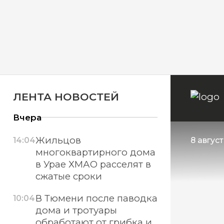
ЛЕНТА НОВОСТЕЙ
Вчера
Жильцов
14:04
8 авгус
многоквартирного дома
в Урае ХМАО расселят в
сжатые сроки
В Тюмени после паводка
10:04
дома и тротуары
обработают от грибка и