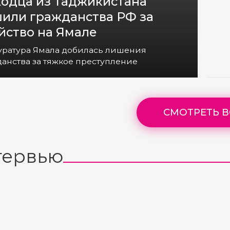
одца из Таджикистана
или гражданства РФ за
йство на Ямале
уратура Ямала добилась лишения
анства за тяжкое преступление
СМОТРЕТЬ В
тервью