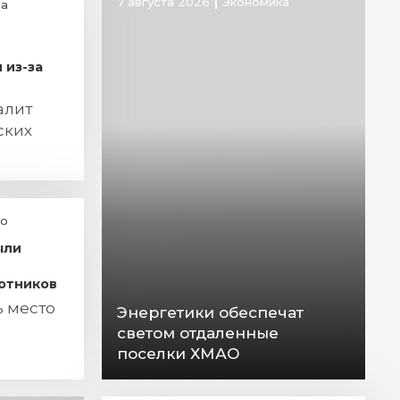
7 августа 2026
Экономика
а
 из-за
алит
ских
о
ыли
отников
ь место
Энергетики обеспечат
светом отдаленные
поселки ХМАО