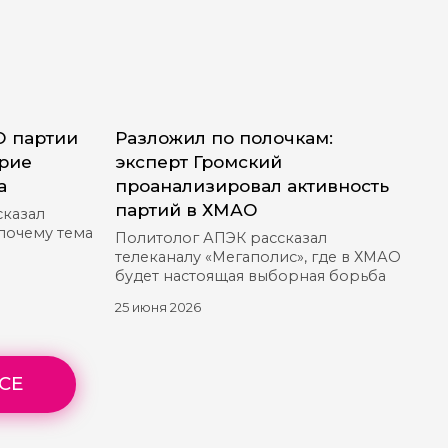
О партии
Разложил по полочкам:
ерие
эксперт Громский
а
проанализировал активность
партий в ХМАО
сказал
 почему тема
Политолог АПЭК рассказал
телеканалу «Мегаполис», где в ХМАО
будет настоящая выборная борьба
25 июня 2026
СЕ