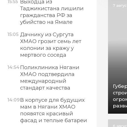
Выходца из
15:55
7 авгу
Таджикистана лишили
гражданства РФ за
убийство на Ямале
Дачнику из Сургута
15:05
ХМАО грозит семь лет
колонии за кражу у
мертвого соседа
Поликлиника Нягани
14:54
ХМАО подтвердила
международный
Губер
стандарт качества
стро
огро
В корпусе для будущих
14:09
разв
мам в Нягани ХМАО
появятся красивый
фасад и теплые батареи
6 авгу