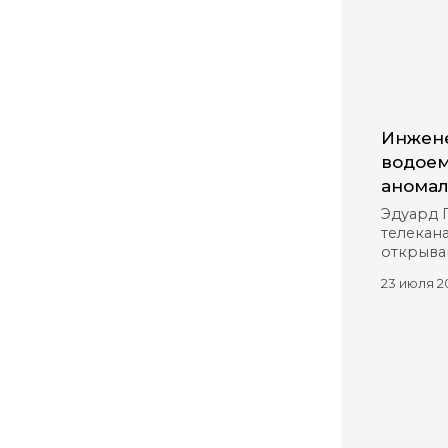
Инжене
водоем
аномал
Эдуард 
телекана
открыва
23 июля 2