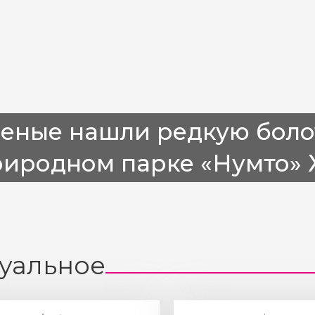
ченые нашли редкую боло
риродном парке «Нумто»
уальное