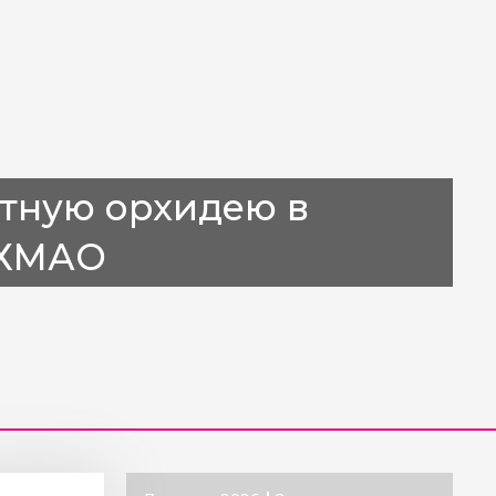
тную орхидею в
 ХМАО