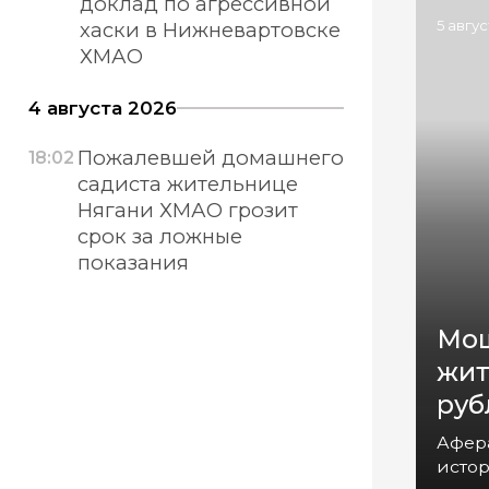
доклад по агрессивной
5 авгу
хаски в Нижневартовске
ХМАО
4 августа 2026
Пожалевшей домашнего
18:02
садиста жительнице
Нягани ХМАО грозит
срок за ложные
показания
Мош
жит
руб
Афер
истор