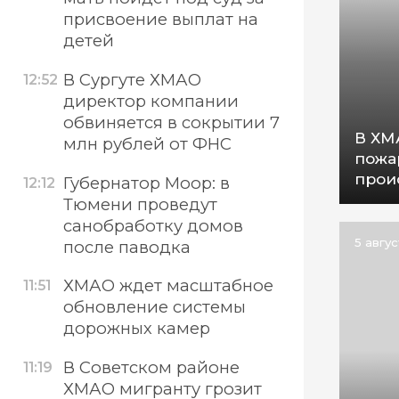
присвоение выплат на
детей
В Сургуте ХМАО
12:52
директор компании
обвиняется в сокрытии 7
В ХМ
млн рублей от ФНС
пожа
прои
Губернатор Моор: в
12:12
Тюмени проведут
санобработку домов
5 авгу
после паводка
ХМАО ждет масштабное
11:51
обновление системы
дорожных камер
В Советском районе
11:19
ХМАО мигранту грозит