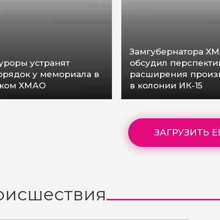
Замгубернатора Х
уроры устранят
обсудил перспекти
орядок у мемориала в
расширения произ
ком ХМАО
в колонии ИК-15
ЗАГРУЗИТЬ 
оисшествия