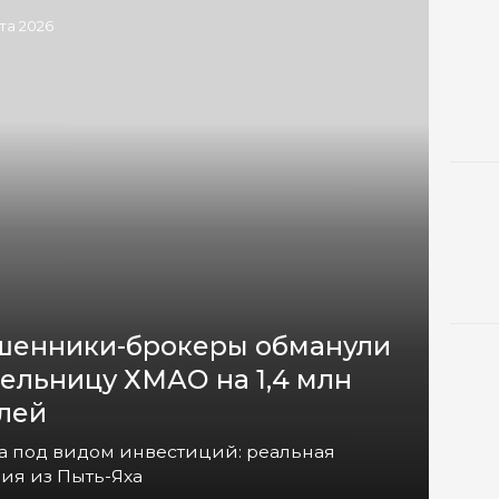
ста 2026
енники-брокеры обманули
ельницу ХМАО на 1,4 млн
лей
а под видом инвестиций: реальная
ия из Пыть-Яха