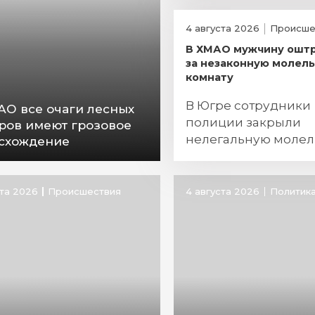
4 августа 2026
Происше
В ХМАО мужчину ошт
за незаконную молел
комнату
В Югре сотрудники
АО все очаги лесных
полиции закрыли
ров имеют грозовое
нелегальную молел
схождение
игровом клубе
ста 2026
Происшествия
4 августа 2026
Политик