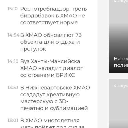
4 авгу
Роспотребнадзор: треть
15:10
биодобавок в ХМАО не
соответствует норме
В ХМАО обновляют 73
14:54
объекта для отдыха и
прогулок
На п
Вуз Ханты-Мансийска
14:10
поли
ХМАО наладит диалог
со странами БРИКС
4 авгу
В Нижневартовске ХМАО
13:53
создадут креативную
мастерскую с 3D-
печатью и сублимацией
В ХМАО многодетная
13:01
мать пойдет под суд за