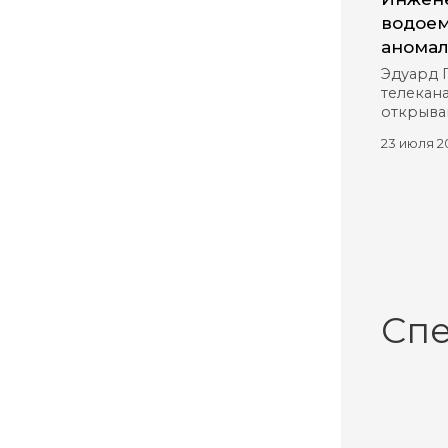
водоем
аномал
Эдуард 
телекана
открыва
23 июля 2
Сп