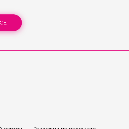
СЕ
О партии
Разложил по полочкам: