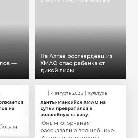
4 августа 2026
Происшествия
На Алтае росгвардеец из
лов —
ХМАО спас ребенка от
дикой лисы
а
4 августа 2026
Культура
олжается
Ханты-Мансийск ХМАО на
тов на
сутки превратился в
волшебную страну
Юным югорчанам
ыборам
рассказали о волшебнике
Изумрудного города