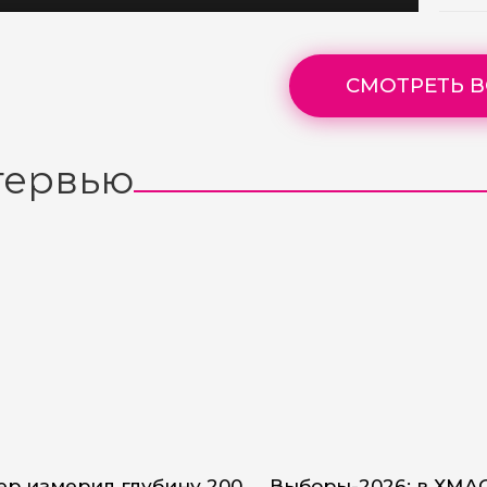
СМОТРЕТЬ В
тервью
р измерил глубину 200
Выборы-2026: в ХМА