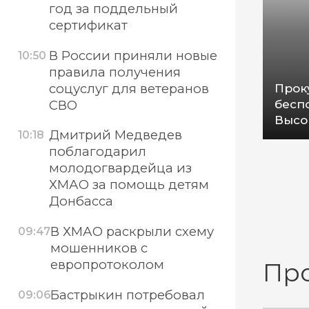
год за поддельный
сертификат
В России приняли новые
10:50
правила получения
соцуслуг для ветеранов
Прок
бесп
СВО
Высо
Дмитрий Медведев
10:18
поблагодарил
молодогвардейца из
ХМАО за помощь детям
Донбасса
В ХМАО раскрыли схему
09:47
мошенников с
европротоколом
Пр
Бастрыкин потребовал
09:06