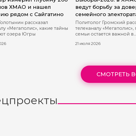
ов ХМАО и нашел
ведут борьбу за дов
ию рядом с Сайгатино
семейного электорат
Голотынин рассказал
Политолог Громский рас
лу «Мегаполис», какие тайны
телеканалу «Мегаполис»,
ют озера Югры
семьи остается важной в
предвыборной гонке
026
21 июля 2026
СМОТРЕТЬ В
ецпроекты