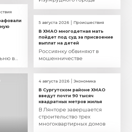
ствия
рафовали
5 августа 2026
Происшествия
ьную
В ХМАО многодетная мать
пойдет под суд за присвоение
выплат на детей
Россиянку обвиняют в
ьню в
мошенничестве
а
4 августа 2026
Экономика
В Сургутском районе ХМАО
введут почти 90 тысяч
квадратных метров жилья
В Лянторе завершается
строительство трех
многоквартирных домов