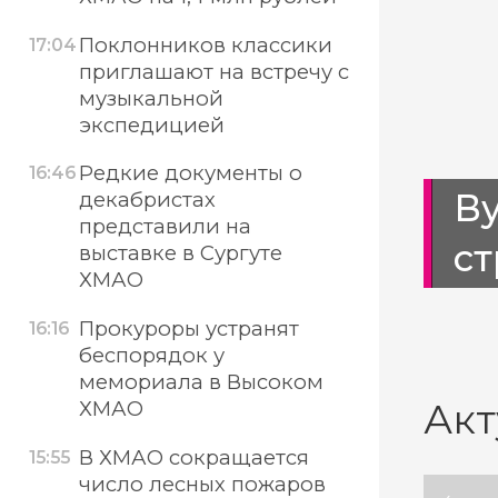
Поклонников классики
17:04
приглашают на встречу с
музыкальной
экспедицией
Редкие документы о
16:46
вок в ХМАО не
Ву
декабристах
представили на
с
выставке в Сургуте
ХМАО
Прокуроры устранят
16:16
беспорядок у
мемориала в Высоком
Акт
ХМАО
В ХМАО сокращается
15:55
число лесных пожаров