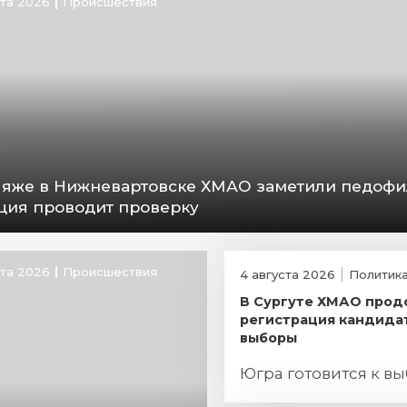
ста 2026
Происшествия
ляже в Нижневартовске ХМАО заметили педофи
ция проводит проверку
ста 2026
Происшествия
4 августа 2026
Политик
В Сургуте ХМАО прод
регистрация кандида
выборы
Югра готовится к в