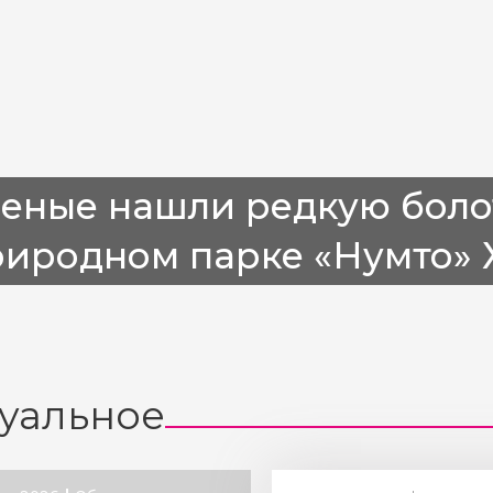
ченые нашли редкую боло
риродном парке «Нумто»
уальное