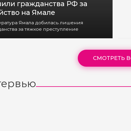
или гражданства РФ за
йство на Ямале
уратура Ямала добилась лишения
анства за тяжкое преступление
СМОТРЕТЬ В
тервью