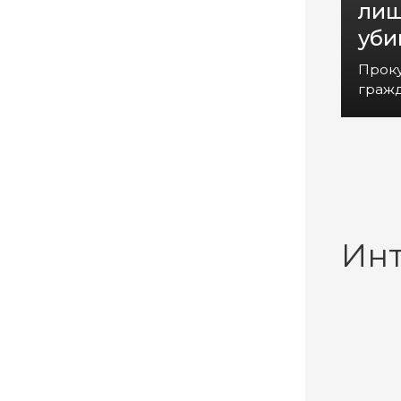
лиш
уби
Прок
гражд
Ин