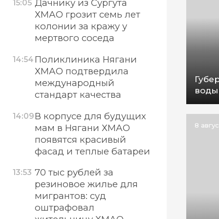
Дачнику из Сургута
15:05
ХМАО грозит семь лет
колонии за кражу у
мертвого соседа
Поликлиника Нягани
14:54
ХМАО подтвердила
Губе
международный
воды
стандарт качества
В корпусе для будущих
14:09
8 авгу
мам в Нягани ХМАО
появятся красивый
фасад и теплые батареи
70 тыс рублей за
13:53
резиновое жилье для
мигрантов: суд
оштрафовал