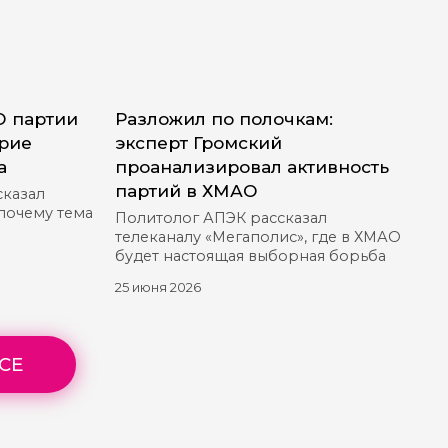
О партии
Разложил по полочкам:
ерие
эксперт Громский
а
проанализировал активность
партий в ХМАО
сказал
 почему тема
Политолог АПЭК рассказал
телеканалу «Мегаполис», где в ХМАО
будет настоящая выборная борьба
25 июня 2026
СЕ