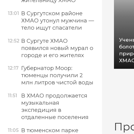
жительницу ХМАО
В Сургутском районе
13:01
ХМАО утонул мужчина —
тело ищут спасатели
Учен
В Сургуте ХМАО
12:52
боло
появился новый мурал о
прир
городе и его жителях
ХМА
Губернатор Моор:
12:17
тюменцы получили 2
млн литров чистой воды
В ХМАО продолжается
11:51
музыкальная
экспедиция в
отдаленные поселения
Пр
В тюменском парке
11:05