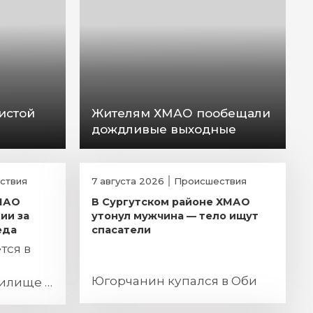
истой
Жителям ХМАО пообещали
дождливые выходные
ствия
7 августа 2026
Происшествия
ХМАО
В Сургутском районе ХМАО
ии за
утонул мужчина — тело ищут
еда
спасатели
тся в
Югорчанин купался в Оби
жилище и
ьного