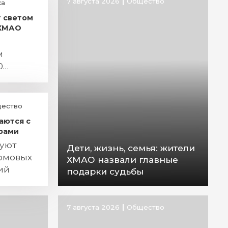
7 августа 2026
Общество
ка
т светом
 ХМАО
м
0
ество
аются с
рами
руют
Дети, жизнь, семья: жители
омовых
ХМАО назвали главные
ий
подарки судьбы
7 августа 2026
Общество