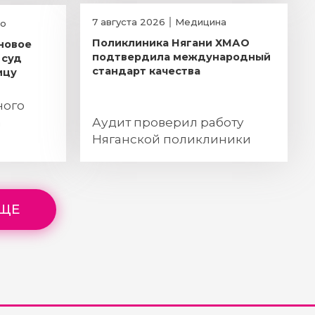
7 августа 2026
Медицина
о
Поликлиника Нягани ХМАО
иновое
подтвердила международный
 суд
стандарт качества
ицу
ного
а
Аудит проверил работу
Няганской поликлиники
ЕЩЕ