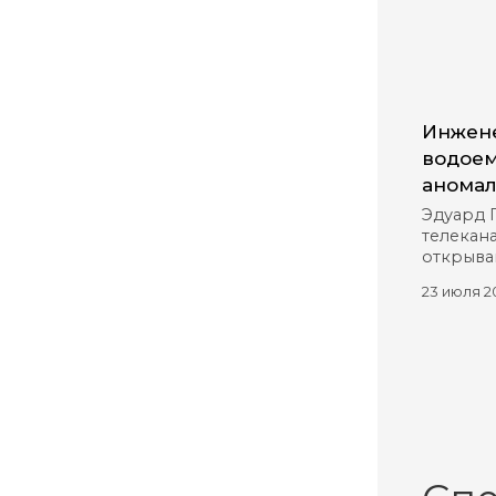
Инжене
водоем
аномал
Эдуард 
телекана
открыва
23 июля 2