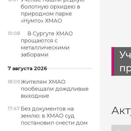
болотную орхидею в
природном парке
«Нумто» ХМАО
В Сургуте ХМАО
10:08
прощаются с
металлическими
тротуары
У
заборами
п
7 августа 2026
Жителям ХМАО
18:09
пообещали дождливые
выходные
Акт
Без документов на
17:47
землю: в ХМАО суд
постановил снести дом