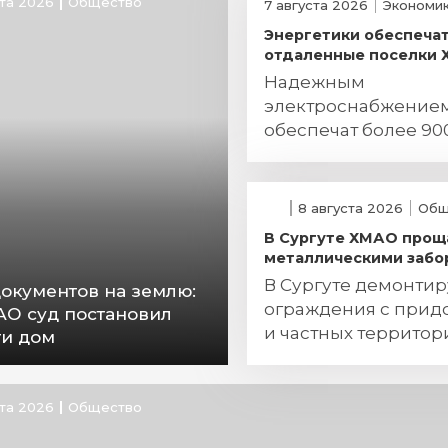
ста 2026
Общество
7 августа 2026
Экономи
Энергетики обеспеча
отдаленные поселки
Надежным
электроснабжение
обеспечат более 90
югорчан
8 августа 2026
Общ
В Сургуте ХМАО прощ
металлическими забо
В Сургуте демонти
документов на землю:
ограждения с прид
АО суд постановил
и частных территор
ти дом
ста 2026
Общество