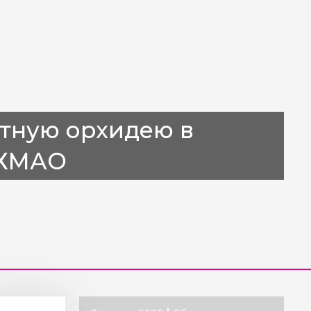
тную орхидею в
 ХМАО