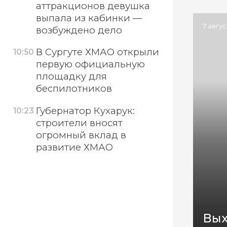
аттракционов девушка
выпала из кабинки —
7 авгу
возбуждено дело
В Сургуте ХМАО открыли
10:50
первую официальную
площадку для
беспилотников
Губернатор Кухарук:
10:23
строители вносят
огромный вклад в
развитие ХМАО
Вых