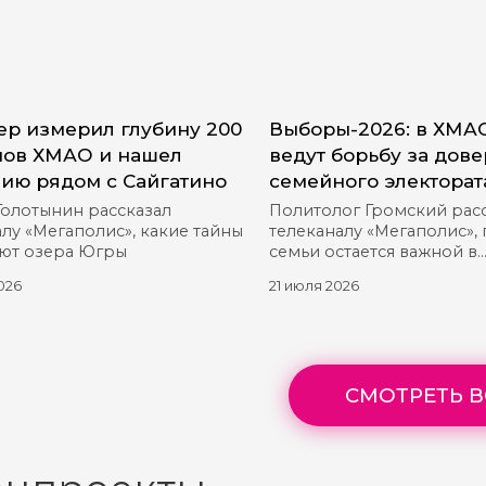
р измерил глубину 200
Выборы-2026: в ХМА
ов ХМАО и нашел
ведут борьбу за дов
ию рядом с Сайгатино
семейного электорат
Голотынин рассказал
Политолог Громский рас
лу «Мегаполис», какие тайны
телеканалу «Мегаполис»,
ют озера Югры
семьи остается важной в
предвыборной гонке
026
21 июля 2026
СМОТРЕТЬ В