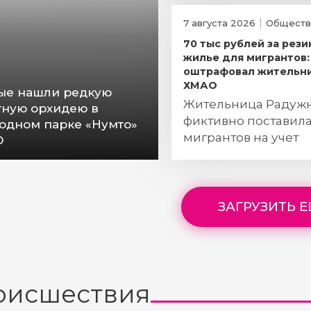
оружия
7 августа 2026
Обществ
70 тыс рублей за рез
жилье для мигрантов:
оштрафовал жительн
ХМАО
ые нашли редкую
Жительница Радуж
тную орхидею в
фиктивно поставил
одном парке «Нумто»
мигрантов на учет
О
ЗАГРУЗИТЬ 
оисшествия