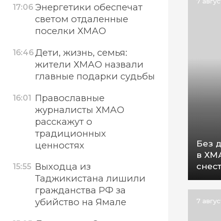
7 авгу
Энергетики обеспечат
17:06
светом отдаленные
поселки ХМАО
Дети, жизнь, семья:
16:46
жители ХМАО назвали
главные подарки судьбы
Православные
16:01
журналисты ХМАО
расскажут о
традиционных
Без 
ценностях
в ХМ
снес
Выходца из
15:55
Таджикистана лишили
гражданства РФ за
убийство на Ямале
7 авгу