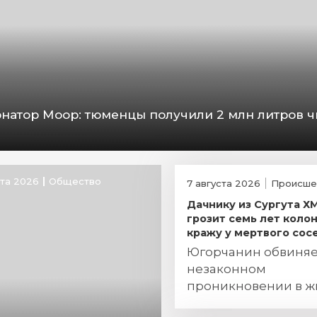
рнатор Моор: тюменцы получили 2 млн литров ч
ста 2026
Общество
7 августа 2026
Происше
Дачнику из Сургута 
грозит семь лет колон
кражу у мертвого сос
Югорчанин обвиняе
незаконном
проникновении в 
хищении огнестрел