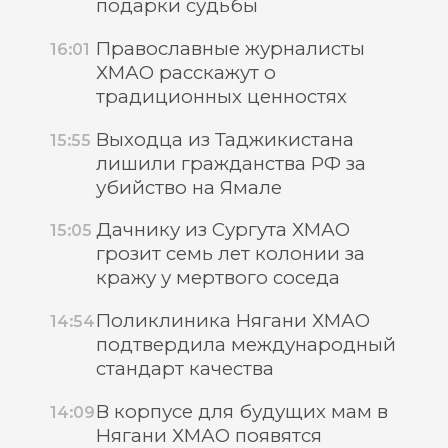
подарки судьбы
Православные журналисты
16:01
ХМАО расскажут о
традиционных ценностях
Выходца из Таджикистана
15:55
лишили гражданства РФ за
убийство на Ямале
Дачнику из Сургута ХМАО
15:05
грозит семь лет колонии за
кражу у мертвого соседа
Поликлиника Нягани ХМАО
14:54
подтвердила международный
стандарт качества
В корпусе для будущих мам в
14:09
Нягани ХМАО появятся