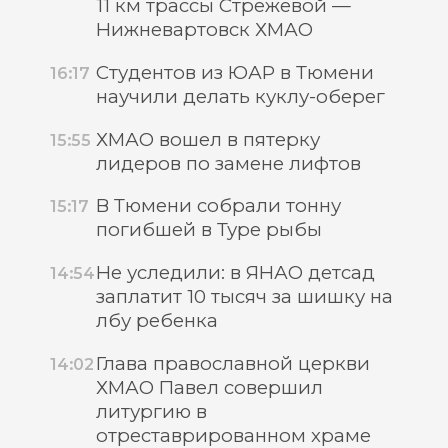
11 км трассы Стрежевой —
Нижневартовск ХМАО
Студентов из ЮАР в Тюмени
16:17
научили делать куклу-оберег
ХМАО вошел в пятерку
15:55
лидеров по замене лифтов
В Тюмени собрали тонну
15:17
погибшей в Туре рыбы
Не уследили: в ЯНАО детсад
14:54
заплатит 10 тысяч за шишку на
лбу ребенка
Глава православной церкви
14:02
ХМАО Павел совершил
литургию в
отреставрированном храме