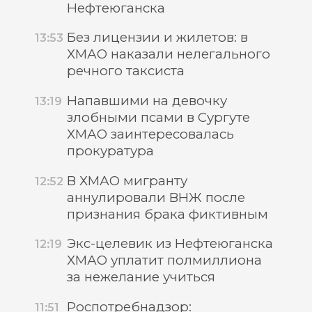
Нефтеюганска
Без лицензии и жилетов: в
13:53
ХМАО наказали нелегального
речного таксиста
Напавшими на девочку
13:19
злобными псами в Сургуте
ХМАО заинтересовалась
прокуратура
В ХМАО мигранту
12:52
аннулировали ВНЖ после
признания брака фиктивным
Экс-целевик из Нефтеюганска
12:19
ХМАО уплатит полмиллиона
за нежелание учиться
Роспотребнадзор:
11:51