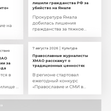
лишили гражданства РФ за
мто»
убийство на Ямале
Прокуратура Ямала
и
добилась лишения
ие на
гражданства за тяжкое
преступление
7 августа 2026
Культура
ствия
Православные журналисты
ХМАО
ХМАО расскажут о
ии за
традиционных ценностях
еда
тся в
В регионе стартовал
ежегодный конкурс
жилище и
«Православие и СМИ в
ьного
Югре»
ка