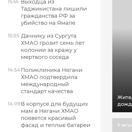
Выходца из
15:55
Таджикистана лишили
гражданства РФ за
убийство на Ямале
Дачнику из Сургута
15:05
ХМАО грозит семь лет
колонии за кражу у
мертвого соседа
Поликлиника Нягани
14:54
ХМАО подтвердила
международный
стандарт качества
Жите
В корпусе для будущих
дожд
14:09
мам в Нягани ХМАО
появятся красивый
фасад и теплые батареи
9 авгу