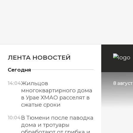
ЛЕНТА НОВОСТЕЙ
Сегодня
Жильцов
14:04
8 авгус
многоквартирного дома
в Урае ХМАО расселят в
сжатые сроки
В Тюмени после паводка
10:04
дома и тротуары
обработают от грибка и