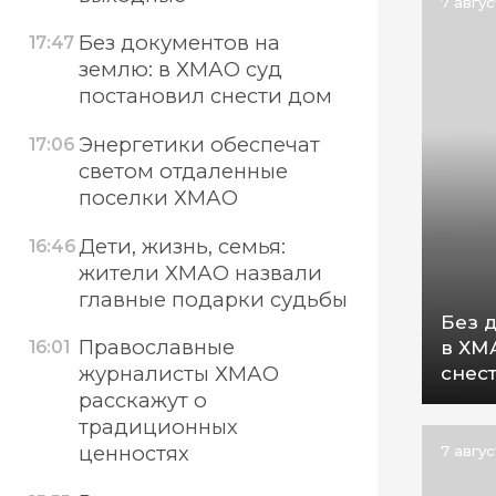
7 авгу
Без документов на
17:47
землю: в ХМАО суд
постановил снести дом
Энергетики обеспечат
17:06
светом отдаленные
поселки ХМАО
Дети, жизнь, семья:
16:46
жители ХМАО назвали
главные подарки судьбы
Без 
Православные
в ХМ
16:01
снес
журналисты ХМАО
расскажут о
традиционных
ценностях
7 авгу