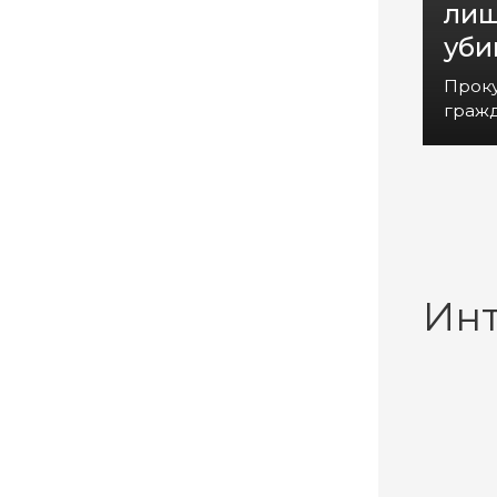
лиш
уби
Прок
гражд
Ин