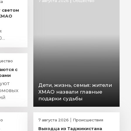
7 августа 2026
Общество
ка
т светом
 ХМАО
м
0
ество
аются с
рами
руют
Дети, жизнь, семья: жители
омовых
ХМАО назвали главные
ий
подарки судьбы
во
7 августа 2026
Происшествия
ю
Выходца из Таджикистана