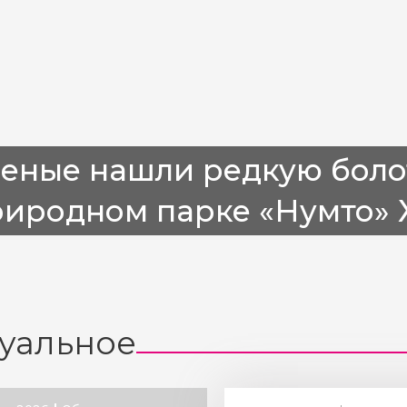
ченые нашли редкую боло
риродном парке «Нумто»
уальное