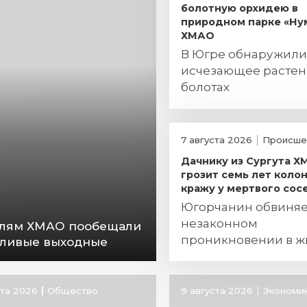
болотную орхидею в
природном парке «Ну
ХМАО
В Югре обнаружил
исчезающее растен
болотах
7 августа 2026
Происше
Дачнику из Сургута 
грозит семь лет колон
кражу у мертвого сос
Югорчанин обвиняе
незаконном
лям ХМАО пообещали
проникновении в 
ливые выходные
хищении огнестрел
оружия
ста 2026
Общество
9 августа 2026
Экономи