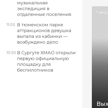
музыкальная
экспедиция в
7 авгу
отдаленные поселения
В тюменском парке
11:05
аттракционов девушка
выпала из кабинки —
возбуждено дело
В Сургуте ХМАО открыли
10:50
первую официальную
площадку для
беспилотников
Вых