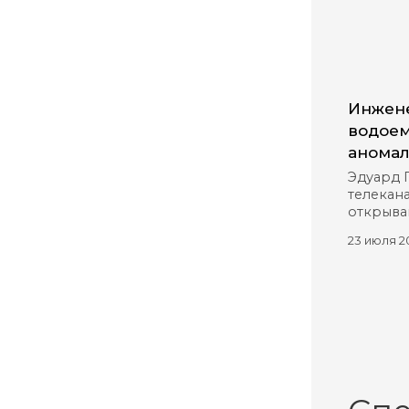
Инжене
водоем
аномал
Эдуард 
телекана
открыва
23 июля 2