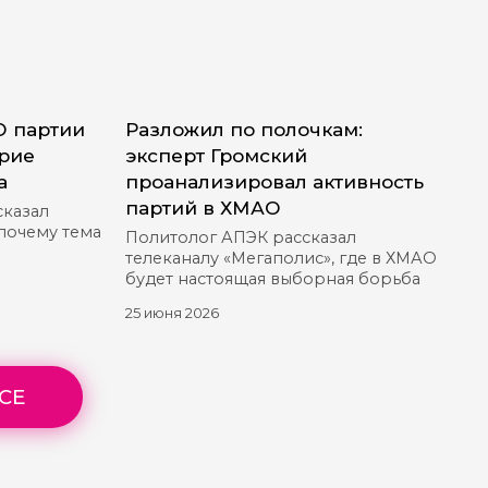
О партии
Разложил по полочкам:
ерие
эксперт Громский
а
проанализировал активность
партий в ХМАО
сказал
 почему тема
Политолог АПЭК рассказал
телеканалу «Мегаполис», где в ХМАО
будет настоящая выборная борьба
25 июня 2026
СЕ