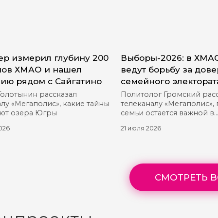
р измерил глубину 200
Выборы-2026: в ХМА
ов ХМАО и нашел
ведут борьбу за дов
ию рядом с Сайгатино
семейного электорат
Голотынин рассказал
Политолог Громский рас
лу «Мегаполис», какие тайны
телеканалу «Мегаполис»,
ют озера Югры
семьи остается важной в
предвыборной гонке
026
21 июля 2026
СМОТРЕТЬ В