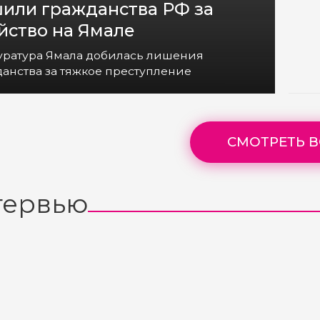
или гражданства РФ за
йство на Ямале
уратура Ямала добилась лишения
анства за тяжкое преступление
СМОТРЕТЬ В
тервью