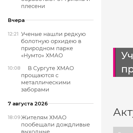
плесени
Вчера
Ученые нашли редкую
12:21
болотную орхидею в
природном парке
тротуары
У
«Нумто» ХМАО
п
В Сургуте ХМАО
10:08
прощаются с
металлическими
заборами
7 августа 2026
Акт
Жителям ХМАО
18:09
пообещали дождливые
выходные