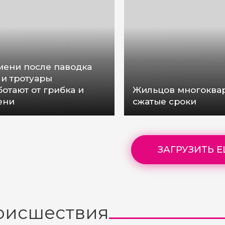
мени после паводка
 и тротуары
отают от грибка и
Жильцов многоквар
ени
сжатые сроки
ЗАГРУЗИТЬ 
оисшествия