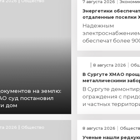
ста 2026
Общество
7 августа 2026
Экономи
Энергетики обеспеча
отдаленные поселки
Надежным
электроснабжение
обеспечат более 90
югорчан
8 августа 2026
Общ
В Сургуте ХМАО прощ
металлическими забо
В Сургуте демонти
документов на землю:
ограждения с прид
АО суд постановил
и частных территор
ти дом
ста 2026
Общество
8 августа 2026
Общест
Ученые нашли редку