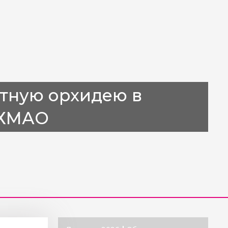
тную орхидею в
 ХМАО