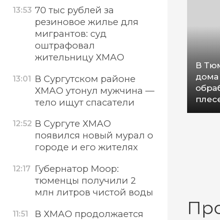
70 тыс рублей за
13:53
резиновое жилье для
мигрантов: суд
оштрафовал
жительницу ХМАО
В Тю
дома
В Сургутском районе
13:01
обраб
ХМАО утонул мужчина —
плес
тело ищут спасатели
В Сургуте ХМАО
12:52
появился новый мурал о
городе и его жителях
Губернатор Моор:
12:17
тюменцы получили 2
млн литров чистой воды
Пр
В ХМАО продолжается
11:51