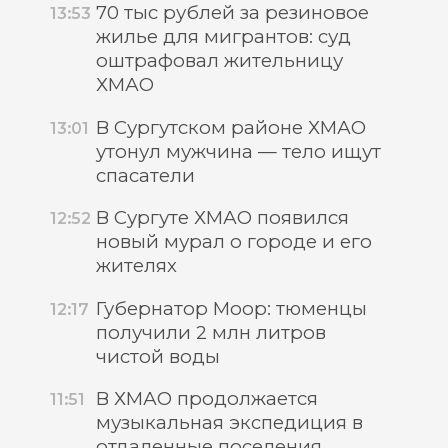
70 тыс рублей за резиновое
13:53
жилье для мигрантов: суд
оштрафовал жительницу
ХМАО
В Сургутском районе ХМАО
13:01
утонул мужчина — тело ищут
спасатели
В Сургуте ХМАО появился
12:52
новый мурал о городе и его
жителях
Губернатор Моор: тюменцы
12:17
получили 2 млн литров
чистой воды
В ХМАО продолжается
11:51
музыкальная экспедиция в
отдаленные поселения