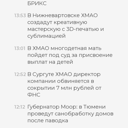
БРИКС
В Нижневартовске ХМАО
13:53
создадут креативную
мастерскую с 3D-печатью и
сублимацией
В ХМАО многодетная мать
13:01
пойдет под суд за присвоение
выплат на детей
В Сургуте ХМАО директор
12:52
компании обвиняется в
сокрытии 7 млн рублей от
ФНС
Губернатор Моор: в Тюмени
12:12
проведут санобработку домов
после паводка