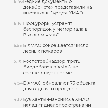
Редкие документы о
16:46
декабристах представили на
выставке в Сургуте ХМАО
Прокуроры устранят
16:16
беспорядок у мемориала в
Высоком ХМАО
В ХМАО сокращается число
15:55
лесных пожаров
Роспотребнадзор: треть
15:10
биодобавок в ХМАО не
соответствует норме
В ХМАО обновляют 73 объекта
14:54
для отдыха и прогулок
Вуз Ханты-Мансийска ХМАО
14:10
наладит диалог со странами