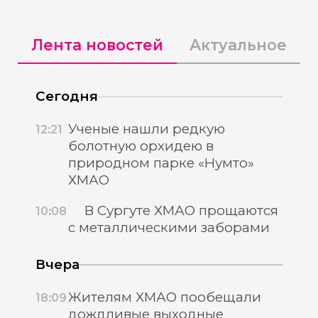
Лента новостей
Актуальное
Сегодня
Ученые нашли редкую
12:21
болотную орхидею в
природном парке «Нумто»
ХМАО
В Сургуте ХМАО прощаются
10:08
с металлическими заборами
Вчера
Жителям ХМАО пообещали
18:09
дождливые выходные