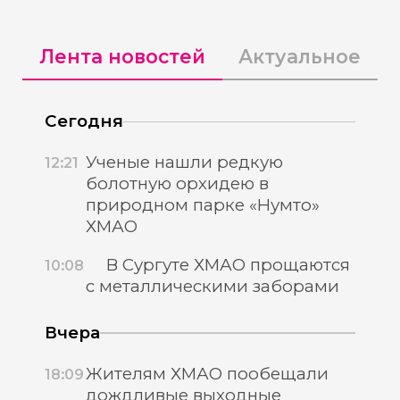
Лента новостей
Актуальное
Сегодня
Ученые нашли редкую
12:21
болотную орхидею в
природном парке «Нумто»
ХМАО
В Сургуте ХМАО прощаются
10:08
с металлическими заборами
Вчера
Жителям ХМАО пообещали
18:09
дождливые выходные