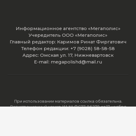
Информационное агентство «Мегаполис»
Учередитель ООО «Мегаполис»
Главный редактор: Каримов Ринат Фиргатович
Телефон редакции: +7 (9028) 58-58-58
Адрес: Омская ул. 17, Нижневартовск
E-mail: megapolishd@mail.ru
При использовании материалов ссылка обязательна.
Регистрационный номер ИА № ФС77-86278 от 17 ноября
2023 года зарегистрировано Федеральной службой по
надзору в сфере связи, информационных технологий и
массовых коммуникаций (Роскомнадзор).