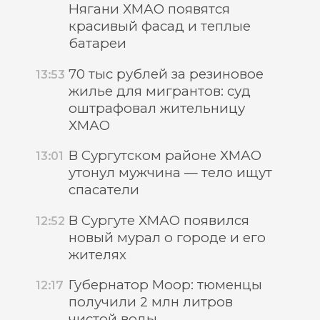
Нягани ХМАО появятся
красивый фасад и теплые
батареи
70 тыс рублей за резиновое
13:53
жилье для мигрантов: суд
оштрафовал жительницу
ХМАО
В Сургутском районе ХМАО
13:01
утонул мужчина — тело ищут
спасатели
В Сургуте ХМАО появился
12:52
новый мурал о городе и его
жителях
Губернатор Моор: тюменцы
12:17
получили 2 млн литров
чистой воды