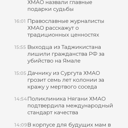
ХМАО назвали главные
подарки судьбы
Православные журналисты
16:01
ХМАО расскажут о
традиционных ценностях
Выходца из Таджикистана
15:55
лишили гражданства РФ за
убийство на Ямале
Дачнику из Сургута ХМАО
15:05
грозит семь лет колонии за
кражу у мертвого соседа
Поликлиника Нягани ХМАО
14:54
подтвердила международный
стандарт качества
В корпусе для будущих мам в
14:09