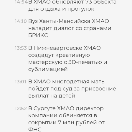
В ХМАО обновляют 73 объекта
14:54
для отдыха и прогулок
Вуз Ханты-Мансийска ХМАО
14:10
наладит диалог со странами
БРИКС
В Нижневартовске ХМАО
13:53
создадут креативную
мастерскую с 3D-печатью и
сублимацией
В ХМАО многодетная мать
13:01
пойдет под суд за присвоение
выплат на детей
В Сургуте ХМАО директор
12:52
компании обвиняется в
сокрытии 7 млн рублей от
ФНС