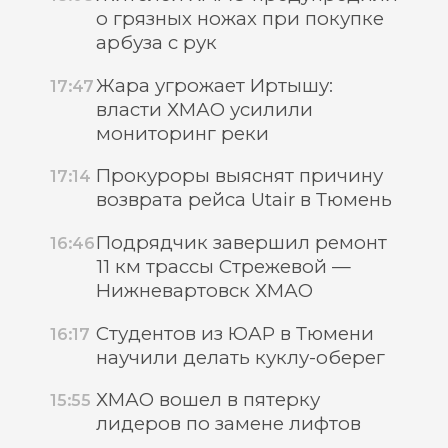
о грязных ножах при покупке
арбуза с рук
Жара угрожает Иртышу:
17:47
власти ХМАО усилили
мониторинг реки
Прокуроры выяснят причину
17:14
возврата рейса Utair в Тюмень
Подрядчик завершил ремонт
16:46
11 км трассы Стрежевой —
Нижневартовск ХМАО
Студентов из ЮАР в Тюмени
16:17
научили делать куклу-оберег
ХМАО вошел в пятерку
15:55
лидеров по замене лифтов