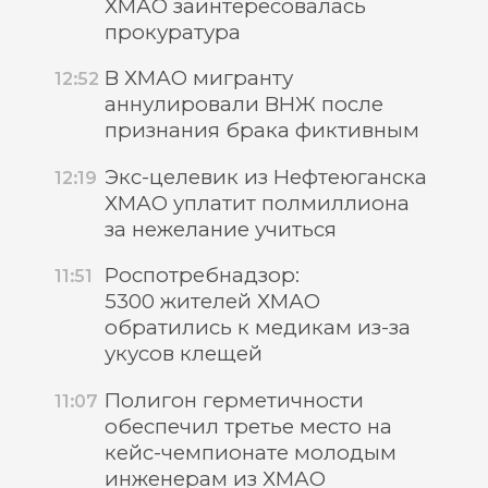
ХМАО заинтересовалась
прокуратура
В ХМАО мигранту
12:52
аннулировали ВНЖ после
признания брака фиктивным
Экс-целевик из Нефтеюганска
12:19
ХМАО уплатит полмиллиона
за нежелание учиться
Роспотребнадзор:
11:51
5300 жителей ХМАО
обратились к медикам из-за
укусов клещей
Полигон герметичности
11:07
обеспечил третье место на
кейс-чемпионате молодым
инженерам из ХМАО