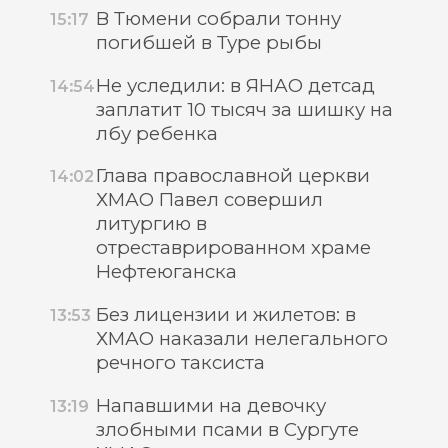
В Тюмени собрали тонну
15:17
погибшей в Туре рыбы
Не уследили: в ЯНАО детсад
14:54
заплатит 10 тысяч за шишку на
лбу ребенка
Глава православной церкви
14:02
ХМАО Павел совершил
литургию в
отреставрированном храме
Нефтеюганска
Без лицензии и жилетов: в
13:53
ХМАО наказали нелегального
речного таксиста
Напавшими на девочку
13:19
злобными псами в Сургуте