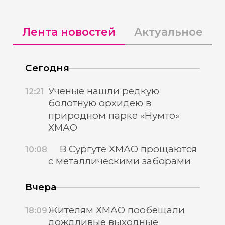
Лента новостей
Актуальное
Сегодня
Ученые нашли редкую
12:21
болотную орхидею в
природном парке «Нумто»
ХМАО
В Сургуте ХМАО прощаются
10:08
с металлическими заборами
Вчера
Жителям ХМАО пообещали
18:09
дождливые выходные