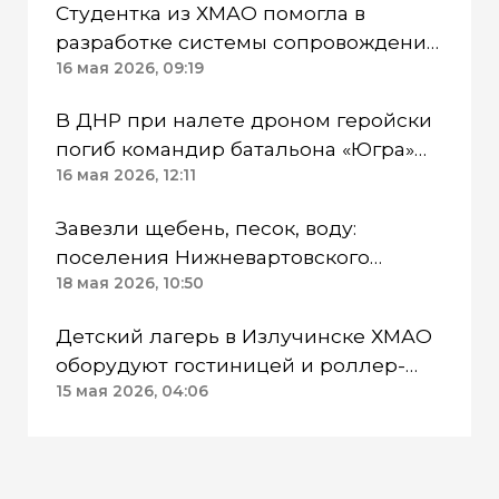
Студентка из ХМАО помогла в
разработке системы сопровождения
молодых специалистов России
16 мая 2026, 09:19
В ДНР при налете дроном геройски
погиб командир батальона «Югра»
ХМАО Рудометов
16 мая 2026, 12:11
Завезли щебень, песок, воду:
поселения Нижневартовского
района ХМАО готовятся к паводку
18 мая 2026, 10:50
Детский лагерь в Излучинске ХМАО
оборудуют гостиницей и роллер-
трассами
15 мая 2026, 04:06