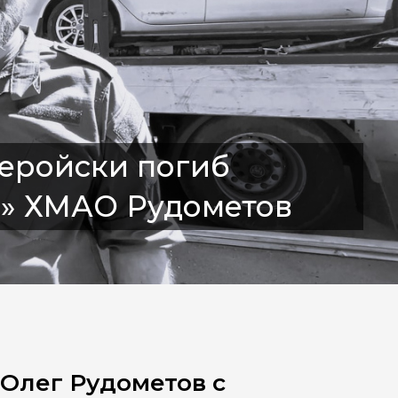
геройски погиб
а» ХМАО Рудометов
Олег Рудометов с