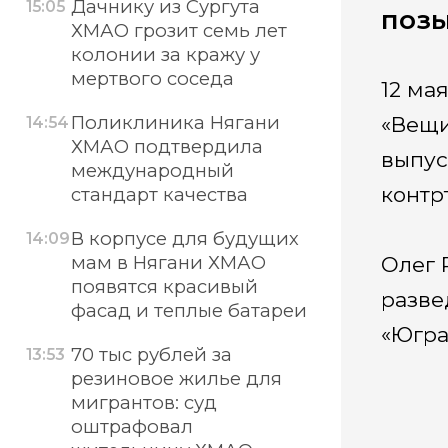
Дачнику из Сургута
15:05
поз
ХМАО грозит семь лет
колонии за кражу у
мертвого соседа
12 ма
Поликлиника Нягани
«Вещи
14:54
ХМАО подтвердила
выпус
международный
контр
стандарт качества
В корпусе для будущих
14:09
мам в Нягани ХМАО
Олег 
появятся красивый
разве
фасад и теплые батареи
«Югра
70 тыс рублей за
13:53
резиновое жилье для
мигрантов: суд
оштрафовал