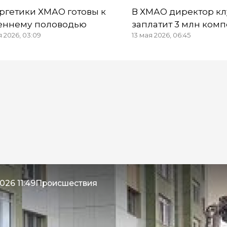
ргетики ХМАО готовы к
В ХМАО директор кл
еннему половодью
заплатит 3 млн ком
я 2026, 03:09
13 мая 2026, 06:45
по иску матери пог
танцполе
026 11:49
Происшествия