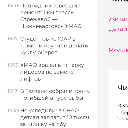
Подрядчик завершил
16:46
ремонт 11 км трассы
Жител
Стрежевой —
Нижневартовск ХМАО
детей
Студентов из ЮАР в
16:17
Тюмени научили делать
Якуше
куклу-оберег
ХМАО вошел в пятерку
15:55
лидеров по замене
лифтов
Чи
В Тюмени собрали тонну
15:17
погибшей в Туре рыбы
В Х
Не уследили: в ЯНАО
14:54
обе
детсад заплатит 10 тысяч
14 ма
для
за шишку на лбу
пар