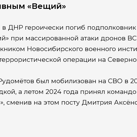
ывным «Вещий»
я в ДНР героически погиб подполковни
й» при массированной атаки дронов ВС
кником Новосибирского военного инсти
террористической операции на Северно
Рудомётов был мобилизован на СВО в 20
дкой, а летом 2024 года принял команд
», сменив на этом посту Дмитрия Аксёно