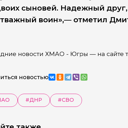
воих сыновей. Надежный друг,
тважный воин»,— отметил Дми
дние новости ХМАО - Югры — на сайте 
иться новостью
МАО
#
ДНР
#
СВО
йте также