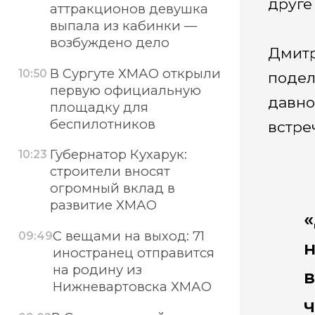
друге
аттракционов девушка
выпала из кабинки —
возбуждено дело
Дмитр
В Сургуте ХМАО открыли
10:50
подел
первую официальную
давно
площадку для
беспилотников
встре
Губернатор Кухарук:
10:23
строители вносят
огромный вклад в
развитие ХМАО
«
С вещами на выход: 71
09:49
н
иностранец отправится
на родину из
в
Нижневартовска ХМАО
ч