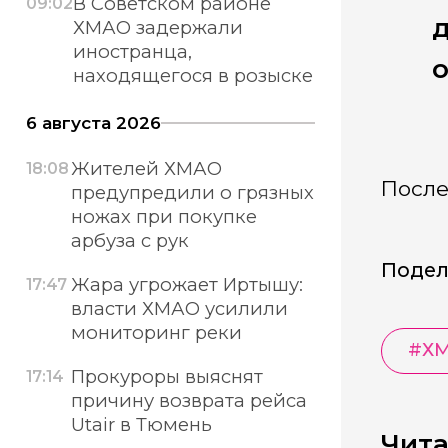
В Советском районе
09:02
д
ХМАО задержали
иностранца,
о
находящегося в розыске
6 августа 2026
Жителей ХМАО
18:08
После
предупредили о грязных
ножах при покупке
арбуза с рук
Подел
Жара угрожает Иртышу:
17:47
власти ХМАО усилили
мониторинг реки
#
Х
Прокуроры выяснят
17:14
причину возврата рейса
Utair в Тюмень
Чита