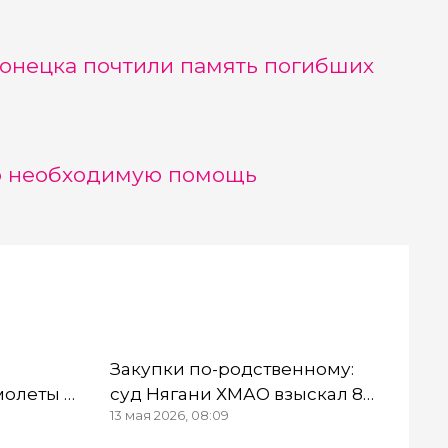
онецка почтили память погибших
ю необходимую помощь
а
Закупки по-родственному:
молеты с
суд Нягани ХМАО взыскал 8
13 мая 2026, 08:09
в
млн рублей с Иванковых по
лись в небо
делу о коррупции