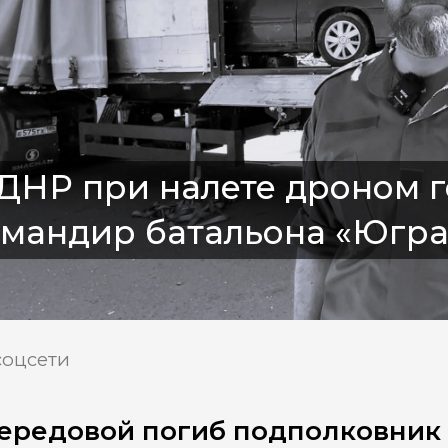
ДНР при налете дроном 
омандир батальона «Югр
соцсети
ередовой погиб подполковник 