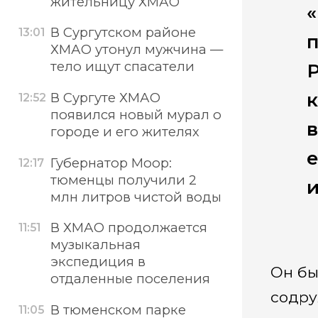
жительницу ХМАО
«
В Сургутском районе
13:01
п
ХМАО утонул мужчина —
тело ищут спасатели
Р
В Сургуте ХМАО
12:52
появился новый мурал о
в
городе и его жителях
е
Губернатор Моор:
12:17
тюменцы получили 2
и
млн литров чистой воды
В ХМАО продолжается
11:51
музыкальная
экспедиция в
Он бы
отдаленные поселения
содру
В тюменском парке
11:05