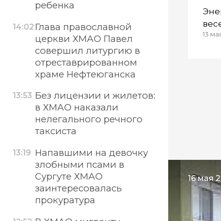
ребенка
Эне
вес
Глава православной
14:02
13 ма
церкви ХМАО Павел
совершил литургию в
отреставрированном
храме Нефтеюганска
Без лицензии и жилетов:
13:53
в ХМАО наказали
нелегального речного
таксиста
Напавшими на девочку
13:19
злобными псами в
Сургуте ХМАО
16 мая 2
заинтересовалась
прокуратура