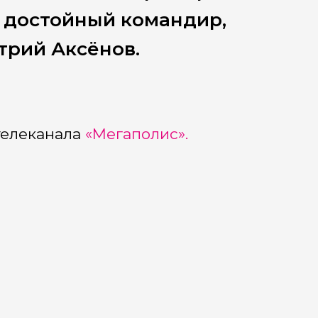
 достойный командир,
трий Аксёнов.
телеканала
«Мегаполис».