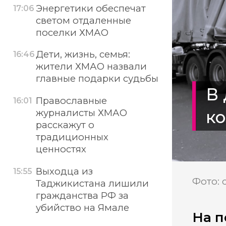
Энергетики обеспечат
17:06
светом отдаленные
поселки ХМАО
Дети, жизнь, семья:
16:46
жители ХМАО назвали
главные подарки судьбы
В 
Православные
16:01
к
журналисты ХМАО
расскажут о
традиционных
ценностях
Выходца из
15:55
Фото: 
Таджикистана лишили
гражданства РФ за
убийство на Ямале
На п