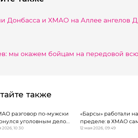
и Донбасса и ХМАО на Аллее ангелов Д
в: мы окажем бойцам на передовой вс
тайте также
МАО разговор по-мужски
«Барсы» работали н
рнулся уголовным делом
пределе: в ХМАО са
я 2026, 10:30
12 мая 2026, 09:49
 медсестры и пяти
портретами героев 
ней
непогоду подня