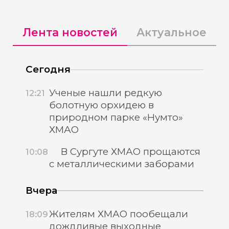
Лента новостей
Актуальное
Сегодня
Ученые нашли редкую
12:21
болотную орхидею в
природном парке «Нумто»
ХМАО
В Сургуте ХМАО прощаются
10:08
с металлическими заборами
Вчера
Жителям ХМАО пообещали
18:09
дождливые выходные