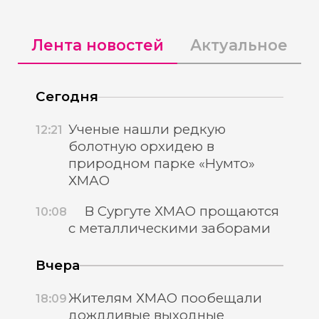
Лента новостей
Актуальное
Сегодня
Ученые нашли редкую
12:21
болотную орхидею в
природном парке «Нумто»
ХМАО
В Сургуте ХМАО прощаются
10:08
с металлическими заборами
Вчера
Жителям ХМАО пообещали
18:09
дождливые выходные