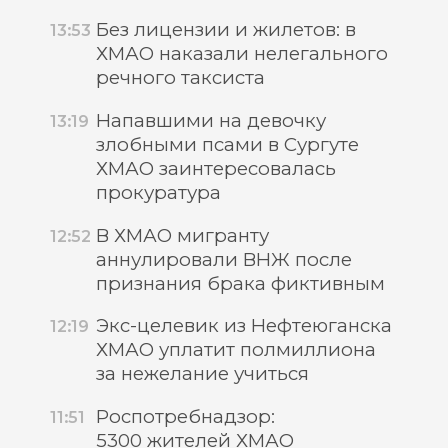
Без лицензии и жилетов: в
13:53
ХМАО наказали нелегального
речного таксиста
Напавшими на девочку
13:19
злобными псами в Сургуте
ХМАО заинтересовалась
прокуратура
В ХМАО мигранту
12:52
аннулировали ВНЖ после
признания брака фиктивным
Экс-целевик из Нефтеюганска
12:19
ХМАО уплатит полмиллиона
за нежелание учиться
Роспотребнадзор:
11:51
5300 жителей ХМАО