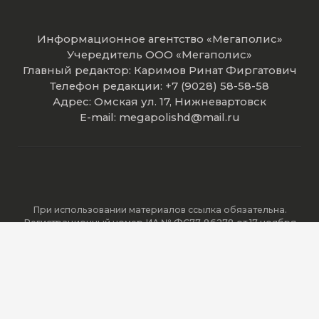
Информационное агентство «Мегаполис»
Учередитель ООО «Мегаполис»
Главный редактор: Каримов Ринат Фиргатович
Телефон редакции: +7 (9028) 58-58-58
Адрес: Омская ул. 17, Нижневартовск
E-mail: megapolishd@mail.ru
При использовании материалов ссылка обязательна.
Регистрационный номер ИА № ФС77-86278 от 17 ноября
2023 года зарегистрировано Федеральной службой по
надзору в сфере связи, информационных технологий и
массовых коммуникаций (Роскомнадзор).
© 2016-2026. Телеканал Мегаполис. Все права защищены