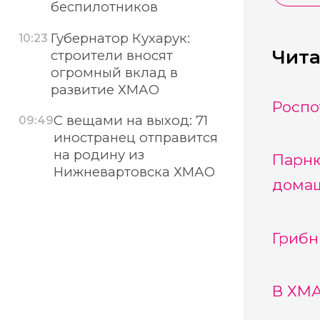
беспилотников
Губернатор Кухарук:
10:23
Чита
строители вносят
огромный вклад в
развитие ХМАО
Роспо
С вещами на выход: 71
09:49
иностранец отправится
на родину из
Парню
Нижневартовска ХМАО
дома
Грибн
В ХМА