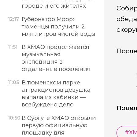
городе и его жителях
Собир
обеда
Губернатор Моор:
12:17
тюменцы получили 2
скору
млн литров чистой воды
В ХМАО продолжается
11:51
После
музыкальная
экспедиция в
отдаленные поселения
В тюменском парке
11:05
аттракционов девушка
выпала из кабинки —
возбуждено дело
Подел
В Сургуте ХМАО открыли
10:50
первую официальную
#
Х
площадку для