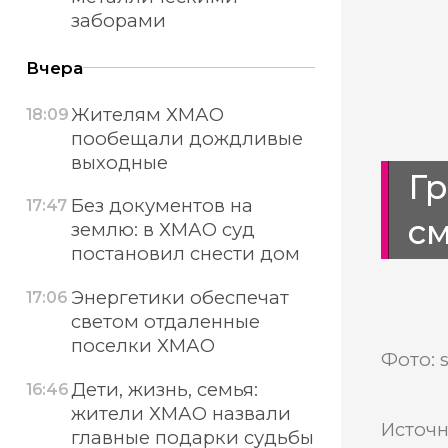
заборами
Вчера
Жителям ХМАО
18:09
пообещали дождливые
выходные
Г
Без документов на
17:47
см
землю: в ХМАО суд
постановил снести дом
Энергетики обеспечат
17:06
светом отдаленные
поселки ХМАО
Фото: 
Дети, жизнь, семья:
16:46
жители ХМАО назвали
Источн
главные подарки судьбы