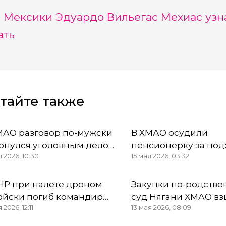
 Мексики Эдуардо Вильегас Мехиас узна
ать
тайте также
МАО разговор по-мужски
В ХМАО осудили
рнулся уголовным делом
пенсионерку за под
я 2026, 10:30
15 мая 2026, 03:32
 медсестры и пяти
машины из-за ложн
ней
спонсирования ВСУ
НР при налете дроном
Закупки по-родстве
ойски погиб командир
суд Нягани ХМАО вз
 2026, 12:11
13 мая 2026, 08:09
альона «Югра» ХМАО
млн рублей с Иванк
ометов
делу о коррупции