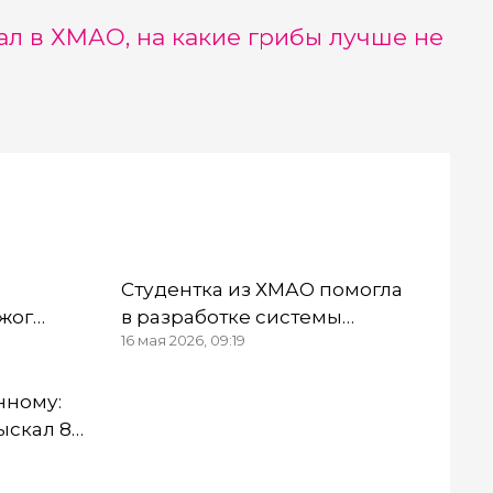
л в ХМАО, на какие грибы лучше не
Студентка из ХМАО помогла
жог
в разработке системы
16 мая 2026, 09:19
ого
сопровождения молодых
специалистов России
нному:
ыскал 8
овых по