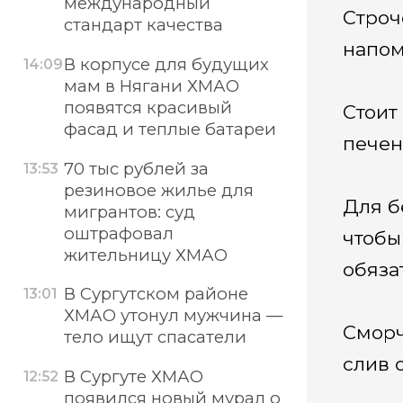
международный
Строч
стандарт качества
напом
В корпусе для будущих
14:09
мам в Нягани ХМАО
появятся красивый
Стоит
фасад и теплые батареи
печен
70 тыс рублей за
13:53
резиновое жилье для
Для б
мигрантов: суд
оштрафовал
чтобы
жительницу ХМАО
обяза
В Сургутском районе
13:01
ХМАО утонул мужчина —
Сморч
тело ищут спасатели
слив 
В Сургуте ХМАО
12:52
появился новый мурал о