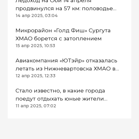
Ледоход на Оби 14 апреля
продвинулся на 57 км: половодье
движется к Парабельскому району
14 апр 2025, 03:04
Микрорайон «Голд Фиш» Сургута
ХМАО борется с затоплением
15 апр 2025, 10:53
Авиакомпания «ЮТэйр» отказалась
летать из Нижневартовска ХМАО в
Москву
12 апр 2025, 12:33
Стало известно, в какие города
поедут отдыхать юные жители
Нижневартовска ХМАО летом
11 апр 2025, 07:02