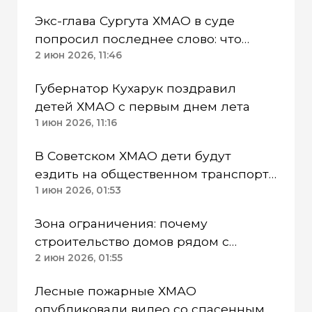
Экс-глава Сургута ХМАО в суде
попросил последнее слово: что
сказал Филатов
2 июн 2026, 11:46
Губернатор Кухарук поздравил
детей ХМАО с первым днем лета
1 июн 2026, 11:16
В Советском ХМАО дети будут
ездить на общественном транспорте
летом бесплатно
1 июн 2026, 01:53
Зона ограничения: почему
строительство домов рядом с
городами ХМАО поставили на паузу
2 июн 2026, 01:55
Лесные пожарные ХМАО
опубликовали видео со спасенным