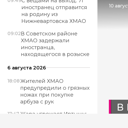
С вещами на выход: 71
09:49
10 авгус
иностранец отправится
на родину из
Нижневартовска ХМАО
В Советском районе
09:02
ХМАО задержали
иностранца,
находящегося в розыске
6 августа 2026
Жителей ХМАО
18:08
предупредили о грязных
ножах при покупке
арбуза с рук
В 
Жара угрожает Иртышу:
17:47
ст
власти ХМАО усилили
мониторинг реки