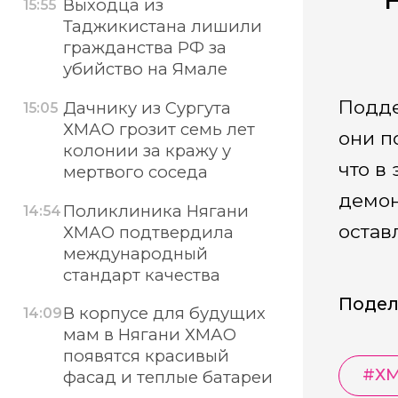
Выходца из
15:55
Таджикистана лишили
гражданства РФ за
убийство на Ямале
Подде
Дачнику из Сургута
15:05
ХМАО грозит семь лет
они п
колонии за кражу у
что в
мертвого соседа
демон
Поликлиника Нягани
14:54
остав
ХМАО подтвердила
международный
стандарт качества
Подел
В корпусе для будущих
14:09
мам в Нягани ХМАО
появятся красивый
#
Х
фасад и теплые батареи