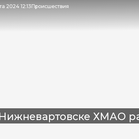
та 2024 12:13
Происшествия
Нижневартовске ХМАО раб
роящегося здания