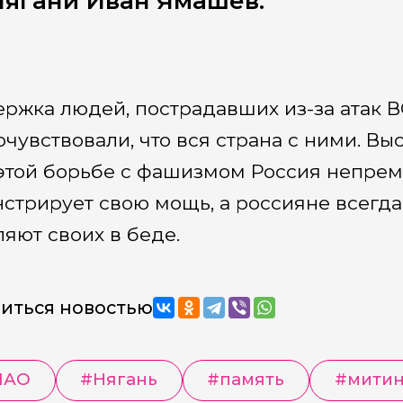
Нягани Иван Ямашев.
ржка людей, пострадавших из-за атак В
очувствовали, что вся страна с ними. В
 этой борьбе с фашизмом Россия непрем
стрирует свою мощь, а россияне всегда
ляют своих в беде.
иться новостью
МАО
#
Нягань
#
память
#
митин