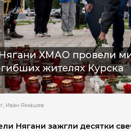
Нягани ХМАО провели ми
огибших жителях Курска
тг, Иван Ямашев
ли Нягани зажгли десятки свеч