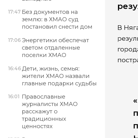
резу
Без документов на
17:47
землю: в ХМАО суд
постановил снести дом
В Няг
резул
Энергетики обеспечат
17:06
светом отдаленные
город
поселки ХМАО
постр
Дети, жизнь, семья:
16:46
жители ХМАО назвали
главные подарки судьбы
Православные
16:01
«
журналисты ХМАО
расскажут о
п
традиционных
п
ценностях