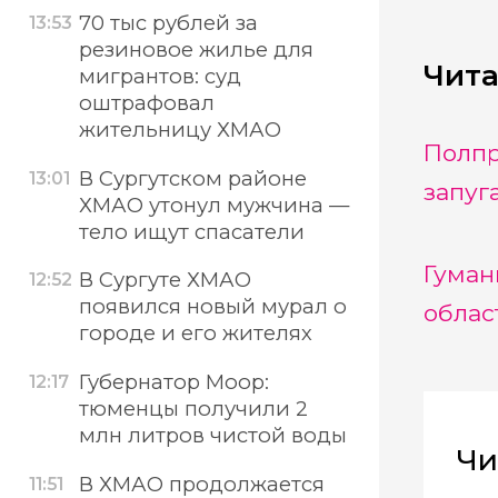
70 тыс рублей за
13:53
резиновое жилье для
Чита
мигрантов: суд
оштрафовал
жительницу ХМАО
Полпр
В Сургутском районе
13:01
запуг
ХМАО утонул мужчина —
тело ищут спасатели
Гуман
В Сургуте ХМАО
12:52
появился новый мурал о
облас
городе и его жителях
Губернатор Моор:
12:17
тюменцы получили 2
млн литров чистой воды
Чи
В ХМАО продолжается
11:51