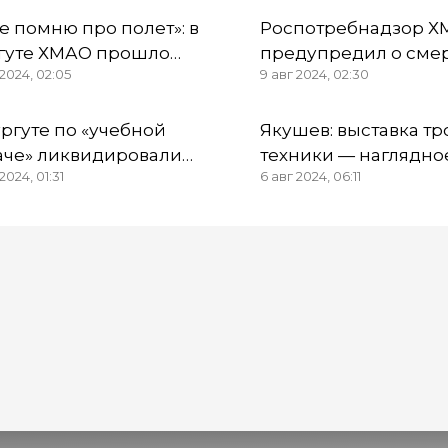
не помню про полет»: в
Роспотребнадзор 
гуте ХМАО прошло
предупредил о сме
 2024, 02:05
9 авг 2024, 02:30
едание по резонансному
головного мозга из-
у «Барсов»
арбузов
ургуте по «учебной
Якушев: выставка т
аче» ликвидировали
техники — наглядно
2024, 01:31
6 авг 2024, 06:11
ышку африканской чумы
подтверждение
ней
несгибаемой воли 
бойцов