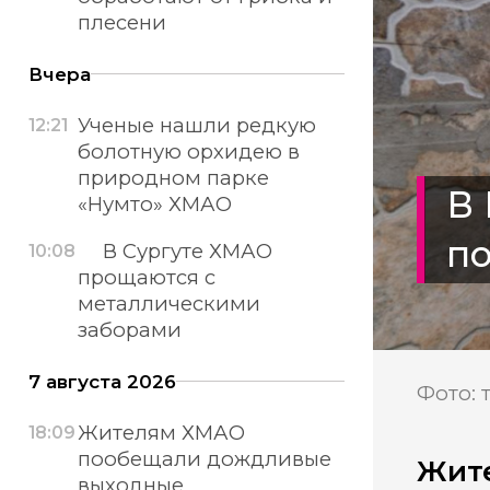
плесени
Вчера
Ученые нашли редкую
12:21
болотную орхидею в
природном парке
В 
«Нумто» ХМАО
п
В Сургуте ХМАО
10:08
прощаются с
металлическими
заборами
7 августа 2026
Фото: 
Жителям ХМАО
18:09
пообещали дождливые
Жите
выходные