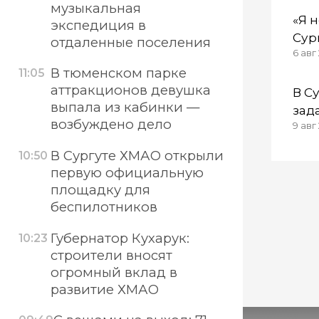
музыкальная
«Я 
экспедиция в
Сур
отдаленные поселения
6 авг
зас
В тюменском парке
дел
11:05
аттракционов девушка
В С
выпала из кабинки —
зад
возбуждено дело
9 авг 
всп
сви
В Сургуте ХМАО открыли
10:50
первую официальную
площадку для
беспилотников
Губернатор Кухарук:
10:23
строители вносят
огромный вклад в
развитие ХМАО