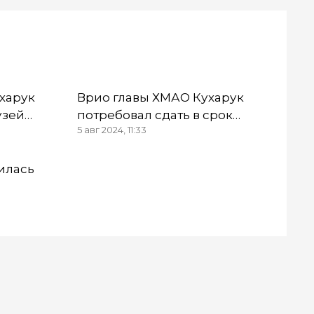
харук
Врио главы ХМАО Кухарук
узей
потребовал сдать в срок
5 авг 2024, 11:33
ргутском
бассейн и детский городок в
Сургутском районе
илась