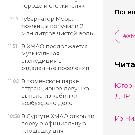
городе и его жителях
Подел
Губернатор Моор:
12:17
тюменцы получили 2
млн литров чистой воды
#
Х
В ХМАО продолжается
11:51
музыкальная
экспедиция в
Чита
отдаленные поселения
В тюменском парке
11:05
Югорч
аттракционов девушка
ДНР
выпала из кабинки —
возбуждено дело
В Сургуте ХМАО открыли
10:50
Из Ни
первую официальную
площадку для