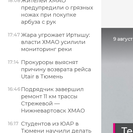
Жителей ХМАО
18:08
предупредили о грязных
ножах при покупке
арбуза с рук
Жара угрожает Иртышу:
17:47
9 август
власти ХМАО усилили
мониторинг реки
Прокуроры выяснят
17:14
причину возврата рейса
Utair в Тюмень
Подрядчик завершил
16:46
ремонт 11 км трассы
Стрежевой —
Нижневартовск ХМАО
Студентов из ЮАР в
16:17
Те
Тюмени научили делать