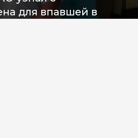
ена для впавшей в
и Натальи Герасимовой
ери
тюменка Наталья Герасимова.
 состоянии в турецком госпитале.