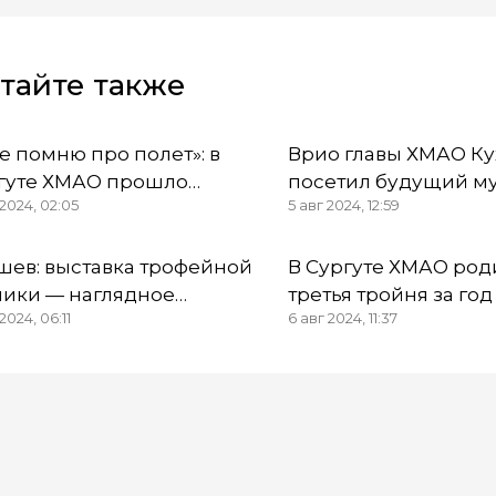
тайте также
не помню про полет»: в
Врио главы ХМАО Ку
гуте ХМАО прошло
посетил будущий м
 2024, 02:05
5 авг 2024, 12:59
едание по резонансному
«Барсова гора» в Су
у «Барсов»
районе
шев: выставка трофейной
В Сургуте ХМАО род
ники — наглядное
третья тройня за год
2024, 06:11
6 авг 2024, 11:37
тверждение
гибаемой воли наших
цов