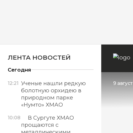
ЛЕНТА НОВОСТЕЙ
Сегодня
Ученые нашли редкую
12:21
9 август
болотную орхидею в
природном парке
«Нумто» ХМАО
В Сургуте ХМАО
10:08
прощаются с
металлическими