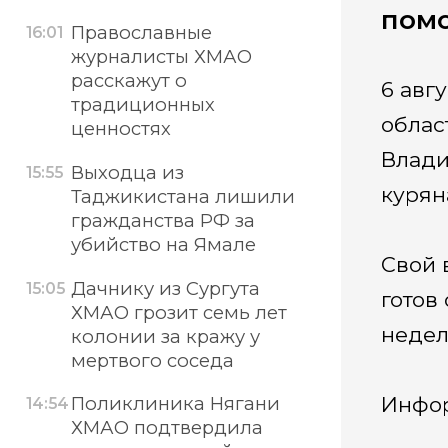
помо
Православные
16:01
журналисты ХМАО
расскажут о
6 авг
традиционных
облас
ценностях
Влади
Выходца из
15:55
курян
Таджикистана лишили
гражданства РФ за
убийство на Ямале
Свой 
Дачнику из Сургута
15:05
готов
ХМАО грозит семь лет
недел
колонии за кражу у
мертвого соседа
Инфор
Поликлиника Нягани
14:54
ХМАО подтвердила