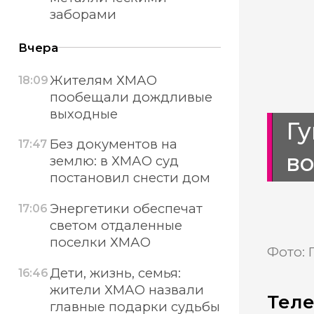
заборами
Вчера
Жителям ХМАО
18:09
пообещали дождливые
выходные
Г
Без документов на
17:47
во
землю: в ХМАО суд
постановил снести дом
Энергетики обеспечат
17:06
светом отдаленные
поселки ХМАО
Фото: 
Дети, жизнь, семья:
16:46
жители ХМАО назвали
Теле
главные подарки судьбы