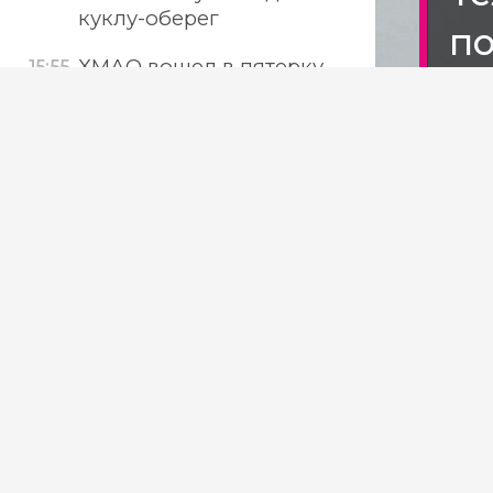
куклу-оберег
по
ХМАО вошел в пятерку
15:55
к
лидеров по замене
лифтов
В Тюмени собрали тонну
15:17
погибшей в Туре рыбы
Фото: 
Не уследили: в ЯНАО
14:54
детсад заплатит 10 тысяч
за шишку на лбу
Дочь
ребенка
расс
Глава православной
14:02
церкви ХМАО Павел
совершил литургию в
5 авг
отреставрированном
Больш
храме Нефтеюганска