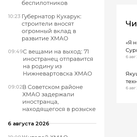
беспилотников
Губернатор Кухарук:
10:23
Чи
строители вносят
огромный вклад в
развитие ХМАО
«Я 
Сур
С вещами на выход: 71
09:49
6 авг
зас
иностранец отправится
дел
на родину из
Нижневартовска ХМАО
Яку
тех
В Советском районе
09:02
6 авг 
под
ХМАО задержали
нес
иностранца,
бой
находящегося в розыске
6 августа 2026