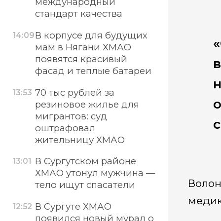
международный
стандарт качества
В корпусе для будущих
14:09
«
мам в Нягани ХМАО
появятся красивый
в
фасад и теплые батареи
н
70 тыс рублей за
13:53
о
резиновое жилье для
мигрантов: суд
с
оштрафовал
жительницу ХМАО
В Сургутском районе
13:01
ХМАО утонул мужчина —
Волон
тело ищут спасатели
медик
В Сургуте ХМАО
12:52
появился новый мурал о