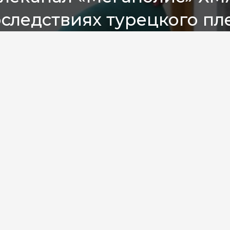
следствиях турецкого пл
ому тюменки
соцсети
 погибшей жительницы Тюмен
казала о тяжелом лечении мат
уста в московской больнице скончалась 
е месяца женщина провела в коматозном