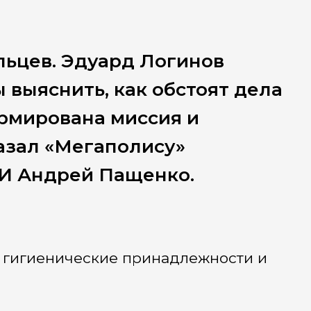
льцев. Эдуард Логинов
ы выяснить, как обстоят дела
ормирована миссия и
казал «Мегаполису»
МИ Андрей Пащенко.
, гигиенические принадлежности и