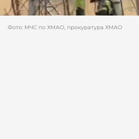
Фото: МЧС по ХМАО, прокуратура ХМАО
В Пыть-Яхе произошло
возгорание квартиры на
первом этаже
Вечером 19 мая в одном из жилых
домов 6 микрорайона города Пыть-Ях
произошел серьезный пожар.
Возгорание началось в квартире на
первом этаже около восьми часов
вечера. Благодаря оперативным