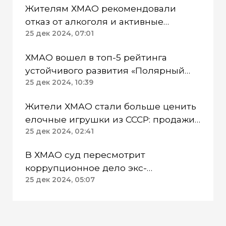
Жителям ХМАО рекомендовали
отказ от алкоголя и активные
прогулки на Новый год
25 дек 2024, 07:01
ХМАО вошел в топ-5 рейтинга
устойчивого развития «Полярный
индекс. Регионы 2024»
25 дек 2024, 10:39
Жители ХМАО стали больше ценить
елочные игрушки из СССР: продажи
выросли на треть
25 дек 2024, 02:41
В ХМАО суд пересмотрит
коррупционное дело экс-
замначальника Роспотребнадзора
25 дек 2024, 05:07
Нягани