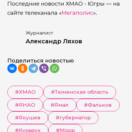
Последние новости ХМАО - Югры — на
сайте телеканала «
Мегаполис
».
Журналист
Александр Ляхов
Поделиться новостью
#
ХМАО
#
Тюменская область
#
ЯНАО
#
Ямал
#
Фальков
#
Якушев
#
губернатор
#
Кухарук
#
Моор