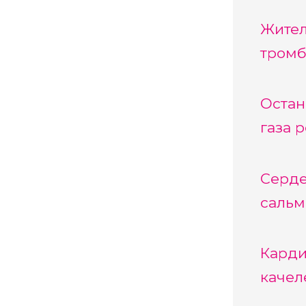
Жител
тромб
Остан
газа 
Серде
сальм
Карди
качел