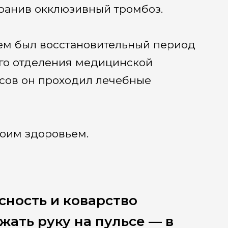
транив окклюзивный тромбоз.
тем был восстановительный период
го отделения медицинской
асов он проходил лечебные
воим здоровьем.
сность и коварство
жать руку на пульсе — в