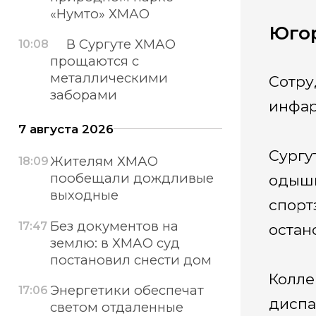
«Нумто» ХМАО
Югор
В Сургуте ХМАО
10:08
прощаются с
металлическими
Сотру
заборами
инфар
7 августа 2026
Сургу
Жителям ХМАО
18:09
пообещали дождливые
одышк
выходные
спорт
Без документов на
17:47
остан
землю: в ХМАО суд
постановил снести дом
Колле
Энергетики обеспечат
17:06
диспа
светом отдаленные