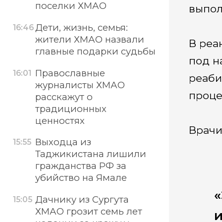
поселки ХМАО
выпол
Дети, жизнь, семья:
16:46
жители ХМАО назвали
В реа
главные подарки судьбы
под н
Православные
16:01
реаби
журналисты ХМАО
проце
расскажут о
традиционных
ценностях
Врачи
Выходца из
15:55
Таджикистана лишили
гражданства РФ за
убийство на Ямале
«
Дачнику из Сургута
15:05
ХМАО грозит семь лет
и