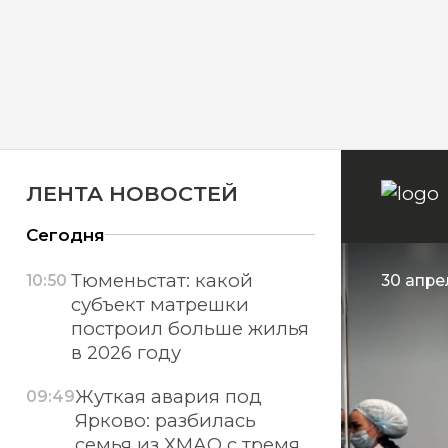
ЛЕНТА НОВОСТЕЙ
Сегодня
Тюменьстат: какой
10:50
30 апре
субъект матрешки
построил больше жилья
в 2026 году
Жуткая авария под
09:49
Ярково: разбилась
семья из ХМАО с тремя