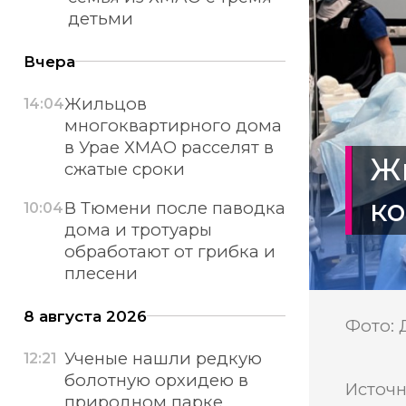
детьми
Вчера
Жильцов
14:04
многоквартирного дома
в Урае ХМАО расселят в
Жи
сжатые сроки
к
В Тюмени после паводка
10:04
дома и тротуары
обработают от грибка и
плесени
8 августа 2026
Фото:
Ученые нашли редкую
12:21
болотную орхидею в
Источн
природном парке