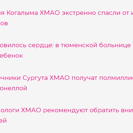
я Когалыма ХМАО экстренно спасли от и
ов
овилось сердце: в тюменской больнице
ребенок
чники Сургута ХМАО получат полмиллио
онеллой
ологи ХМАО рекомендуют обратить вним
ей