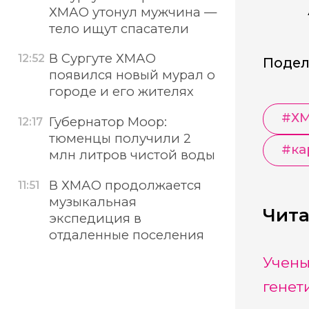
ХМАО утонул мужчина —
тело ищут спасатели
В Сургуте ХМАО
12:52
Подел
появился новый мурал о
городе и его жителях
#
Х
Губернатор Моор:
12:17
тюменцы получили 2
#
ка
млн литров чистой воды
В ХМАО продолжается
11:51
музыкальная
Чита
экспедиция в
отдаленные поселения
Учены
генет