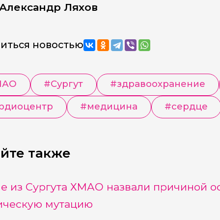
Александр Ляхов
иться новостью
МАО
#
Сургут
#
здравоохранение
рдиоцентр
#
медицина
#
сердце
йте также
е из Сургута ХМАО назвали причиной о
ическую мутацию