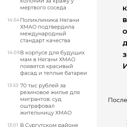
колонии за кражу у
мертвого соседа
в
Поликлиника Нягани
14:54
ХМАО подтвердила
о
международный
стандарт качества
В корпусе для будущих
14:09
мам в Нягани ХМАО
И
появятся красивый
фасад и теплые батареи
70 тыс рублей за
13:53
резиновое жилье для
мигрантов: суд
После
оштрафовал
жительницу ХМАО
В Сургутском районе
13:01