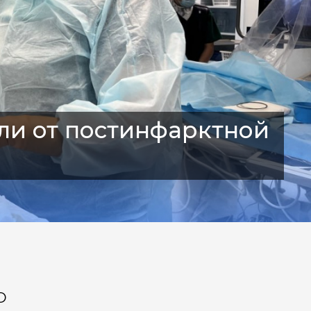
ли от постинфарктной
О