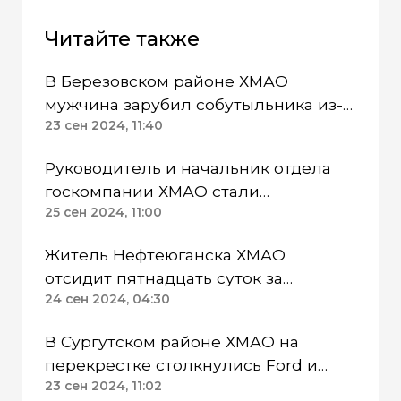
Читайте также
В Березовском районе ХМАО
мужчина зарубил собутыльника из-
за спора о спецоперации
23 сен 2024, 11:40
Руководитель и начальник отдела
госкомпании ХМАО стали
фигурантами уголовного дела
25 сен 2024, 11:00
Житель Нефтеюганска ХМАО
отсидит пятнадцать суток за
оскорбление приставов
24 сен 2024, 04:30
В Сургутском районе ХМАО на
перекрестке столкнулись Ford и
Chery, есть пострадавшие
23 сен 2024, 11:02