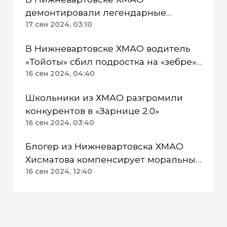
демонтировали легендарные
самолеты ЯК-3
17 сен 2024, 03:10
В Нижневартовске ХМАО водитель
«Тойоты» сбил подростка на «зебре»
из-за цейтнота
16 сен 2024, 04:40
Школьники из ХМАО разгромили
конкурентов в «Зарнице 2.0»
16 сен 2024, 03:40
Блогер из Нижневартовска ХМАО
Хисматова компенсирует моральные
16 сен 2024, 12:40
страдания экс-вице-мэру Федорусу