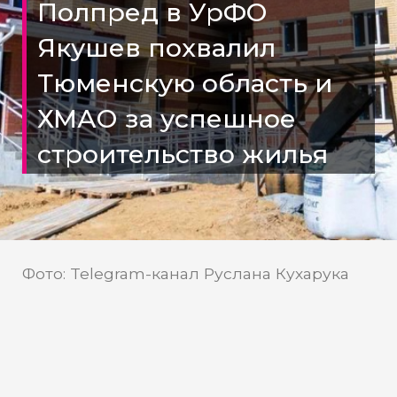
Полпред в УрФО
Якушев похвалил
Тюменскую область и
ХМАО за успешное
строительство жилья
Фото: Telegram-канал Руслана Кухарука
Пресс-служба Владимира
Источник:
Якушева