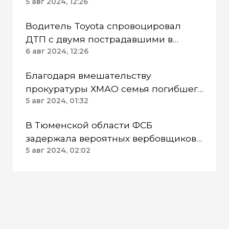
человека погибли
5 авг 2024, 12:26
Водитель Toyota спровоцировал
ДТП с двумя пострадавшими в
Сургуте ХМАО
6 авг 2024, 12:26
Благодаря вмешательству
прокуратуры ХМАО семья погибшего
бойца СВО смогла получить выплату
5 авг 2024, 01:32
В Тюменской области ФСБ
задержала вероятных вербовщиков
в Сирию
5 авг 2024, 02:02