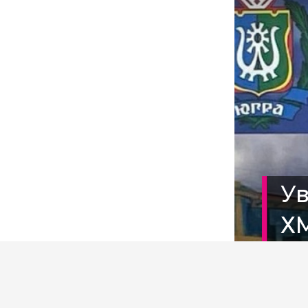
У
ХМ
М