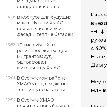
международный
стандарт качества
Ранее
В корпусе для будущих
14:09
выезд
мам в Нягани ХМАО
появятся красивый
«Нефт
фасад и теплые батареи
руков
70 тыс рублей за
13:53
с 40%
резиновое жилье для
Екате
мигрантов: суд
оштрафовал
Дергу
жительницу ХМАО
В Сургутском районе
13:01
Неупл
ХМАО утонул мужчина —
тело ищут спасатели
млн в
В Сургуте ХМАО
12:52
появился новый мурал о
Пока 