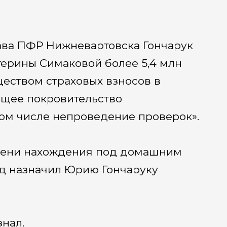
глава ПФР Нижневартовска Гончарук
терины Симаковой более 5,4 млн
ществом страховых взносов в
общее покровительство
ом числе непроведение проверок».
емени нахождения под домашним
уд назначил Юрию Гончаруку
нал.