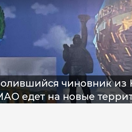
волившийся чиновник из
АО едет на новые терри
егаполиса