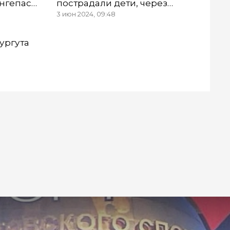
нгепаса
пострадали дети, через
3 июн 2024, 09:48
сутки скончался пассажир
ургута
ку с