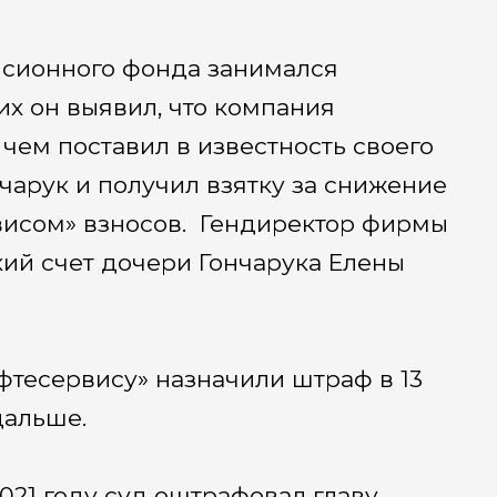
нсионного фонда занимался
х он выявил, что компания
 чем поставил в известность своего
нчарук и получил взятку за снижение
висом» взносов. Гендиректор фирмы
ий счет дочери Гончарука Елены
ефтесервису» назначили штраф в 13
дальше.
2021 году суд оштрафовал главу