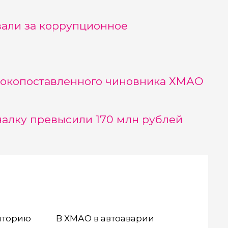
али за коррупционное
ысокопоставленного чиновника ХМАО
алку превысили 170 млн рублей
иторию
В ХМАО в автоаварии