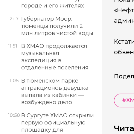
городе и его жителях
«Нефт
Губернатор Моор:
12:17
админ
тюменцы получили 2
млн литров чистой воды
Кстат
В ХМАО продолжается
11:51
обвен
музыкальная
экспедиция в
отдаленные поселения
Подел
В тюменском парке
11:05
аттракционов девушка
выпала из кабинки —
#
Х
возбуждено дело
В Сургуте ХМАО открыли
10:50
первую официальную
Чита
площадку для