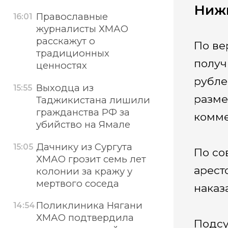
Ниж
Православные
16:01
журналисты ХМАО
расскажут о
По ве
традиционных
получ
ценностях
рубле
Выходца из
15:55
разме
Таджикистана лишили
гражданства РФ за
комме
убийство на Ямале
Дачнику из Сургута
15:05
По со
ХМАО грозит семь лет
арест
колонии за кражу у
мертвого соседа
наказ
Поликлиника Нягани
14:54
ХМАО подтвердила
Подсу