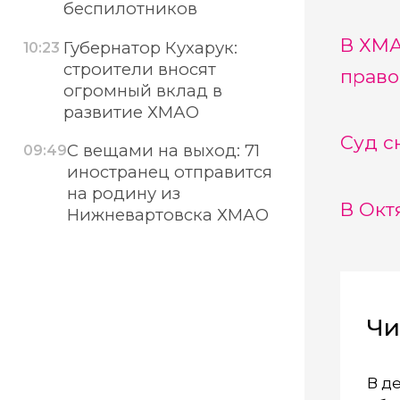
беспилотников
В ХМА
Губернатор Кухарук:
10:23
строители вносят
прав
огромный вклад в
развитие ХМАО
Суд с
С вещами на выход: 71
09:49
иностранец отправится
на родину из
В Окт
Нижневартовска ХМАО
Чи
В д