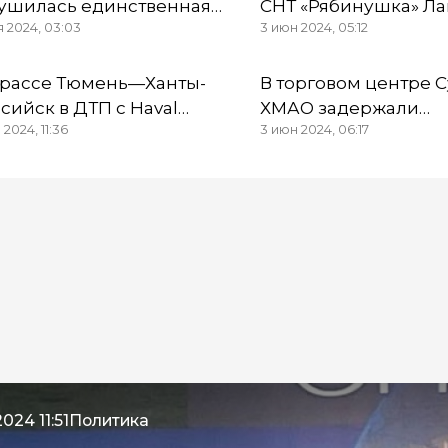
ушилась единственная
СНТ «Рябинушка» Ла
я 2024, 03:03
3 июн 2024, 05:12
ога на "Большую землю"
ХМАО
трассе Тюмень—Ханты-
В торговом центре С
сийск в ДТП с Haval
ХМАО задержали
2024, 11:36
3 июн 2024, 06:17
евернулся автобус
неадекватную девуш
бутылками
024 11:51
Политика