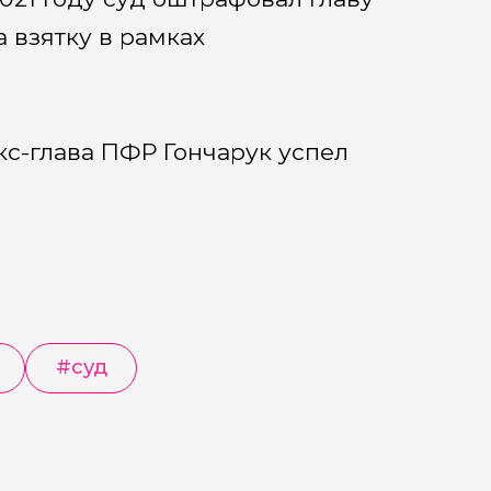
 взятку в рамках
кс-глава ПФР Гончарук успел
#
суд