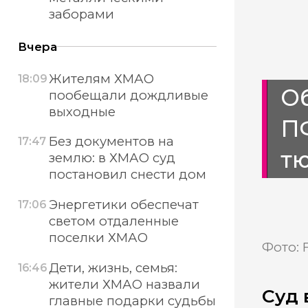
заборами
Вчера
Жителям ХМАО
18:09
Об
пообещали дождливые
выходные
П
Без документов на
17:47
т
землю: в ХМАО суд
постановил снести дом
Энергетики обеспечат
17:06
светом отдаленные
поселки ХМАО
Фото: 
Дети, жизнь, семья:
16:46
жители ХМАО назвали
Суд 
главные подарки судьбы