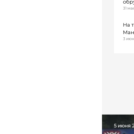
обр
31 ма
дор
На 
Ман
3 июн 
пер
5 июня 2