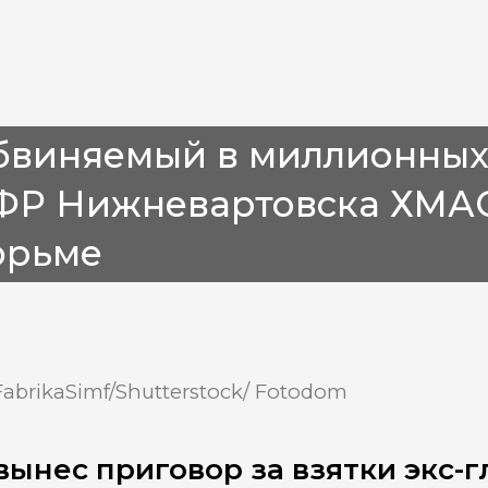
виняемый в миллионных 
ФР Нижневартовска ХМАО 
юрьме
FabrikaSimf/Shutterstock/ Fotodom
вынес приговор за взятки экс-