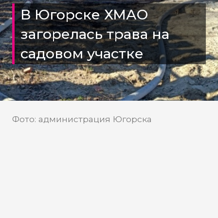
В Югорске ХМАО
загорелась трава на
садовом участке
Фото: администрация Югорска
В ХМАО потушили огонь на
садовом участке
В Югорске на одном из дачных участков
в СОТ «Березка» произошло ЧП —