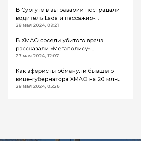
В Сургуте в автоаварии пострадали
водитель Lada и пассажир-
подросток
28 мая 2024, 09:21
В ХМАО соседи убитого врача
рассказали «Мегаполису»
подробности трагедии
27 мая 2024, 12:07
Как аферисты обманули бывшего
вице-губернатора ХМАО на 20 млн
от имени Комаровой
28 мая 2024, 05:26