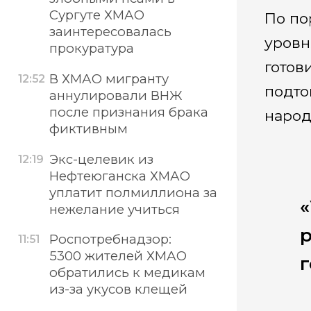
Сургуте ХМАО
По по
заинтересовалась
уровн
прокуратура
готов
В ХМАО мигранту
12:52
подто
аннулировали ВНЖ
после признания брака
народ
фиктивным
Экс-целевик из
12:19
Нефтеюганска ХМАО
уплатит полмиллиона за
«
нежелание учиться
р
Роспотребнадзор:
11:51
5300 жителей ХМАО
г
обратились к медикам
из-за укусов клещей