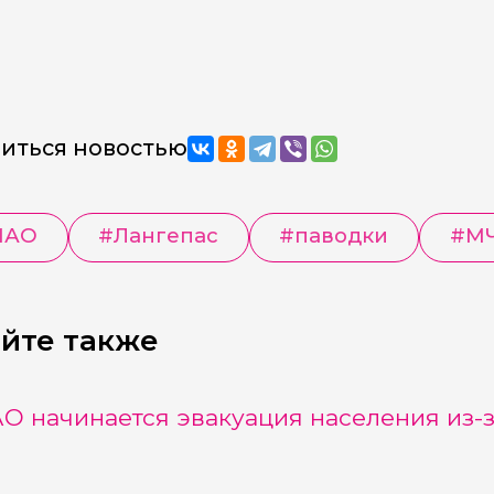
иться новостью
МАО
#
Лангепас
#
паводки
#
М
йте также
О начинается эвакуация населения из-з