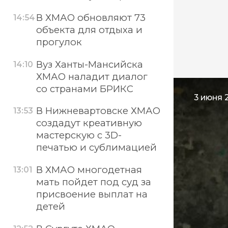
В ХМАО обновляют 73
14:54
объекта для отдыха и
прогулок
Вуз Ханты-Мансийска
14:10
ХМАО наладит диалог
со странами БРИКС
3 июня 
В Нижневартовске ХМАО
13:53
создадут креативную
мастерскую с 3D-
печатью и сублимацией
В ХМАО многодетная
13:01
мать пойдет под суд за
присвоение выплат на
детей