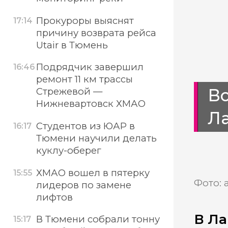
Прокуроры выяснят
17:14
причину возврата рейса
Utair в Тюмень
Подрядчик завершил
16:46
ремонт 11 км трассы
В
Стрежевой —
Нижневартовск ХМАО
Л
Студентов из ЮАР в
16:17
Тюмени научили делать
куклу-оберег
ХМАО вошел в пятерку
15:55
Фото: 
лидеров по замене
лифтов
В Ла
В Тюмени собрали тонну
15:17