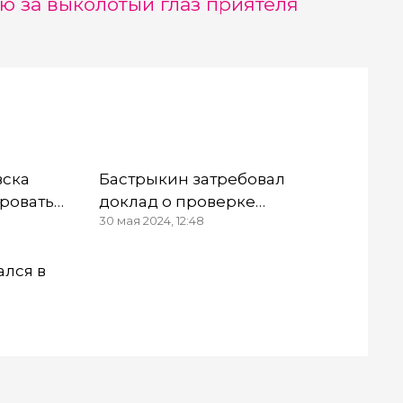
ю за выколотый глаз приятеля
вска
Бастрыкин затребовал
роваться
доклад о проверке
30 мая 2024, 12:48
зы
лифтового оборудования в
многоэтажке ХМАО
ался в