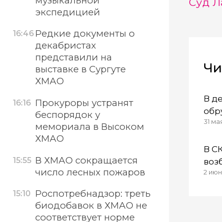
музыкальной
Суд Л
экспедицией
Редкие документы о
16:46
декабристах
представили на
Чи
выставке в Сургуте
ХМАО
В д
Прокуроры устранят
16:16
обр
беспорядок у
31 ма
дор
мемориала в Высоком
ХМАО
В С
В ХМАО сокращается
15:55
воз
число лесных пожаров
2 июн
из-
Гор
Роспотребнадзор: треть
15:10
биодобавок в ХМАО не
соответствует норме