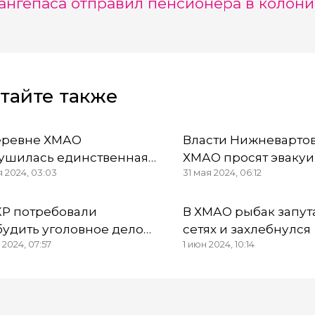
ангепаса отправил пенсионера в колони
тайте также
еревне ХМАО
Власти Нижневарто
ушилась единственная
ХМАО просят эвакуи
я 2024, 03:03
31 мая 2024, 06:12
ога на "Большую землю"
дачников из-за угро
паводка
КР потребовали
В ХМАО рыбак запут
будить уголовное дело
сетях и захлебнулся
 2024, 07:57
1 июн 2024, 10:14
за аварийного дома в
ноправдинске ХМАО