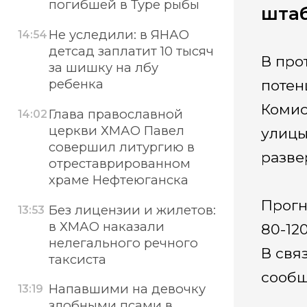
погибшей в Туре рыбы
штаб
Не уследили: в ЯНАО
14:54
детсад заплатит 10 тысяч
В про
за шишку на лбу
ребенка
потен
Комис
Глава православной
14:02
церкви ХМАО Павел
улицы
совершил литургию в
разве
отреставрированном
храме Нефтеюганска
Прогн
Без лицензии и жилетов:
13:53
в ХМАО наказали
80-12
нелегального речного
В свя
таксиста
сообщ
Напавшими на девочку
13:19
злобными псами в