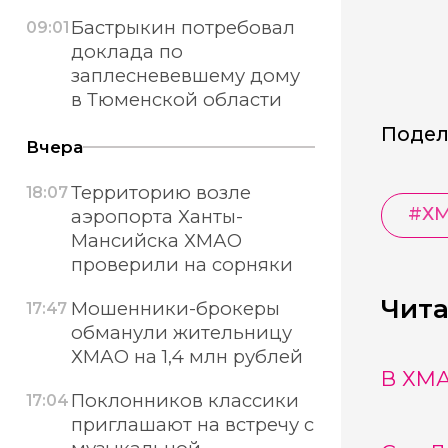
Бастрыкин потребовал
09:01
доклада по
заплесневевшему дому
в Тюменской области
Подел
Вчера
Территорию возле
18:07
#
Х
аэропорта Ханты-
Мансийска ХМАО
проверили на сорняки
Чита
Мошенники-брокеры
17:47
обманули жительницу
ХМАО на 1,4 млн рублей
В ХМА
Поклонников классики
17:04
приглашают на встречу с