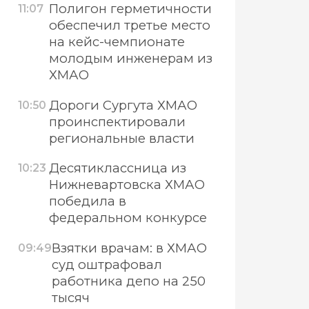
Полигон герметичности
11:07
обеспечил третье место
на кейс-чемпионате
молодым инженерам из
ХМАО
Дороги Сургута ХМАО
10:50
проинспектировали
региональные власти
Десятиклассница из
10:23
Нижневартовска ХМАО
победила в
федеральном конкурсе
Взятки врачам: в ХМАО
09:49
суд оштрафовал
работника депо на 250
тысяч