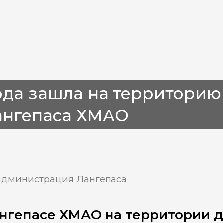
ода зашла на территорию
ангепаса ХМАО
администрация Лангепаса
нгепасе ХМАО на территории 