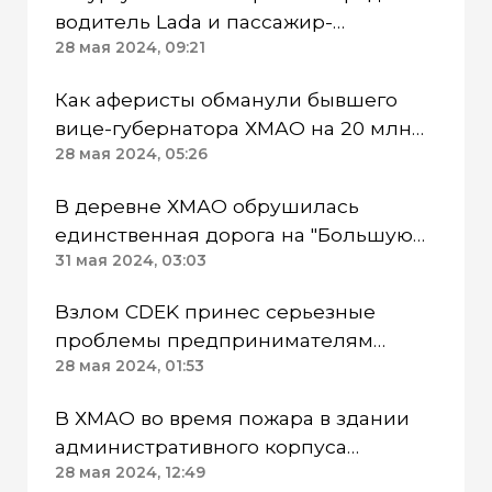
водитель Lada и пассажир-
подросток
28 мая 2024, 09:21
Как аферисты обманули бывшего
вице-губернатора ХМАО на 20 млн
от имени Комаровой
28 мая 2024, 05:26
В деревне ХМАО обрушилась
единственная дорога на "Большую
землю"
31 мая 2024, 03:03
Взлом CDEK принес серьезные
проблемы предпринимателям
ХМАО
28 мая 2024, 01:53
В ХМАО во время пожара в здании
административного корпуса
погибли 3 человека
28 мая 2024, 12:49