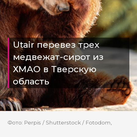
Utair перевез трех
медвежат-сирот из
ХМАО в Тверскую
область
Фото: Perpis / Shutterstock / Fotodom,
видео Utair / ВК