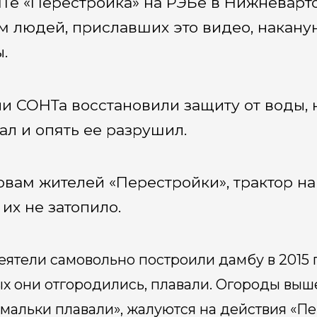
Те «Перестройка» на РЭБе в Нижневарто
м людей, приславших это видео, наканун
.
и СОНТа восстановили защиту от воды, 
ал и опять ее разрушил.
овам жителей «Перестройки», трактор на
 их не затопило.
еятели самовольно построили дамбу в 2015 го
х они отгородились, плавали. Огороды выше
мальки плавали», жалуются на действия «П