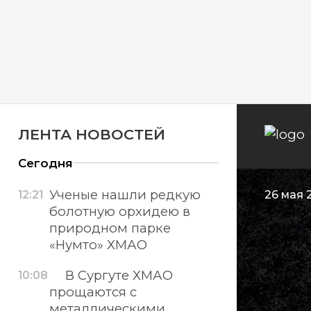
ЛЕНТА НОВОСТЕЙ
Сегодня
Ученые нашли редкую
12:21
26 мая 
болотную орхидею в
природном парке
«Нумто» ХМАО
В Сургуте ХМАО
10:08
прощаются с
металлическими