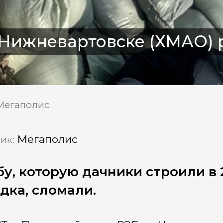
 Нижневартовске (ХМАО)
Мегаполис
Мегаполис
ик:
у, которую дачники строили в 2
дка, сломали.