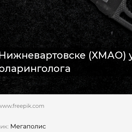
Нижневартовске (ХМАО) 
толаринголога
www.freepik.com
Мегаполис
ик: