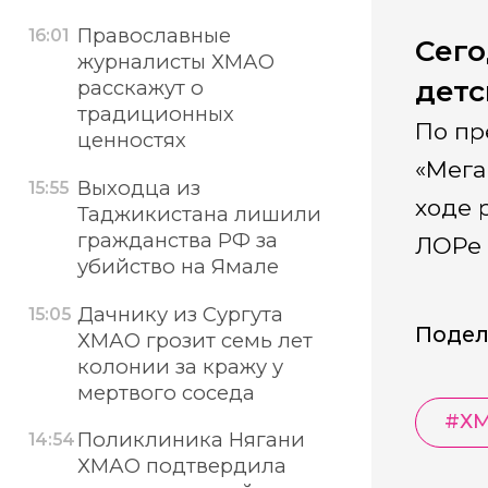
Православные
16:01
Сего
журналисты ХМАО
детс
расскажут о
традиционных
По пр
ценностях
«Мега
Выходца из
15:55
ходе 
Таджикистана лишили
гражданства РФ за
ЛОРе 
убийство на Ямале
Дачнику из Сургута
15:05
Подел
ХМАО грозит семь лет
колонии за кражу у
мертвого соседа
#
Х
Поликлиника Нягани
14:54
ХМАО подтвердила