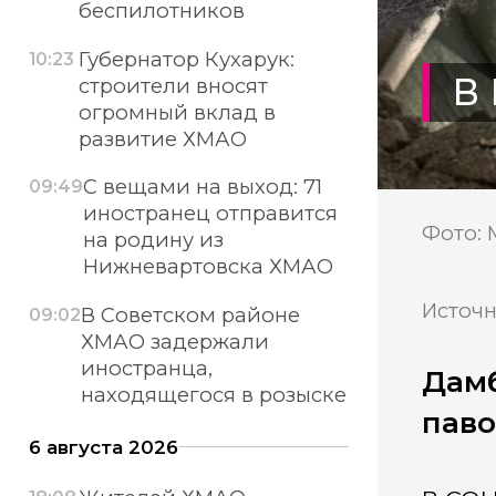
беспилотников
Губернатор Кухарук:
10:23
В
строители вносят
огромный вклад в
развитие ХМАО
С вещами на выход: 71
09:49
иностранец отправится
Фото: 
на родину из
Нижневартовска ХМАО
Источн
В Советском районе
09:02
ХМАО задержали
иностранца,
Дамб
находящегося в розыске
паво
6 августа 2026