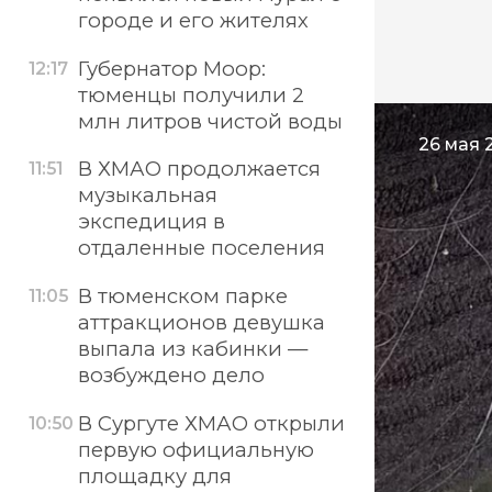
городе и его жителях
Губернатор Моор:
12:17
тюменцы получили 2
млн литров чистой воды
26 мая 2
В ХМАО продолжается
11:51
музыкальная
экспедиция в
отдаленные поселения
В тюменском парке
11:05
аттракционов девушка
выпала из кабинки —
возбуждено дело
В Сургуте ХМАО открыли
10:50
первую официальную
площадку для