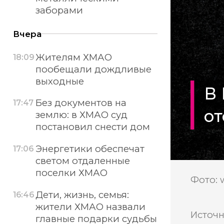
заборами
Вчера
Жителям ХМАО
18:09
пообещали дождливые
выходные
В 
Без документов на
17:47
о
землю: в ХМАО суд
постановил снести дом
Энергетики обеспечат
17:06
светом отдаленные
поселки ХМАО
Фото: 
Дети, жизнь, семья:
16:46
жители ХМАО назвали
Источн
главные подарки судьбы