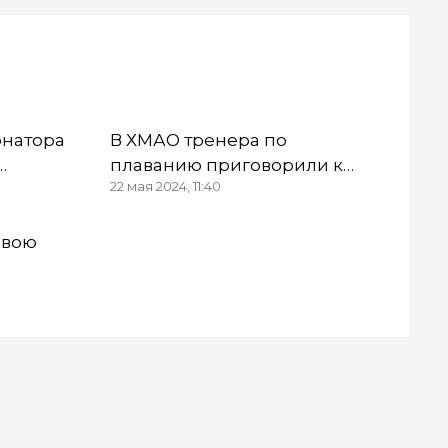
рнатора
В ХМАО тренера по
плаванию приговорили к
22 мая 2024, 11:40
и
условному сроку за
халатность
свою