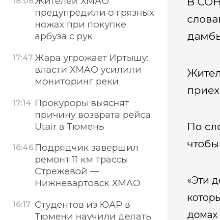
Жителей ХМАО
В СОН
18:08
предупредили о грязных
слова
ножах при покупке
дамбы
арбуза с рук
Жара угрожает Иртышу:
17:47
власти ХМАО усилили
Жител
мониторинг реки
приех
Прокуроры выяснят
17:14
причину возврата рейса
По сл
Utair в Тюмень
чтобы
Подрядчик завершил
16:46
ремонт 11 км трассы
Стрежевой —
«Эти д
Нижневартовск ХМАО
которы
Студентов из ЮАР в
16:17
домах 
Тюмени научили делать