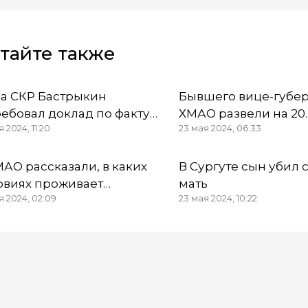
тайте также
ва СКР Бастрыкин
Бывшего вице-губе
ребовал доклад по факту
ХМАО развели на 20
 2024, 11:20
23 мая 2024, 06:33
ельбы в ребёнка в ХМАО
миллионов от имен
Натальи Комаровой
МАО рассказали, в каких
В Сургуте сын убил 
овиях проживает
мать
я 2024, 02:09
23 мая 2024, 10:22
куированное население
гутского района