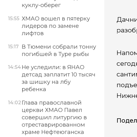
куклу-оберег
ХМАО вошел в пятерку
Дачни
15:55
лидеров по замене
разоб
лифтов
В Тюмени собрали тонну
15:17
Напом
погибшей в Туре рыбы
сегод
Не уследили: в ЯНАО
14:54
санти
детсад заплатит 10 тысяч
за шишку на лбу
подъе
ребенка
Нижне
Глава православной
14:02
церкви ХМАО Павел
совершил литургию в
Подел
отреставрированном
храме Нефтеюганска