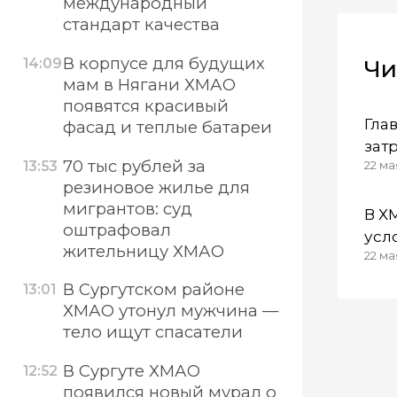
международный
стандарт качества
В корпусе для будущих
Чи
14:09
мам в Нягани ХМАО
появятся красивый
Гла
фасад и теплые батареи
зат
70 тыс рублей за
13:53
22 мая
стр
резиновое жилье для
мигрантов: суд
В Х
оштрафовал
усл
жительницу ХМАО
22 ма
эва
Сур
В Сургутском районе
13:01
ХМАО утонул мужчина —
тело ищут спасатели
В Сургуте ХМАО
12:52
появился новый мурал о