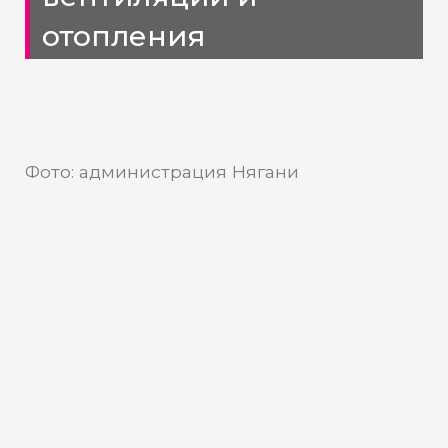
отопления
Фото: администрация Нягани
Обширную площадку для
выгула животных планируют
создать в приюте Нягани ХМАО
В Нягани рабочая группа по
обращению с безнадзорными
животными посетила приют «Чистый