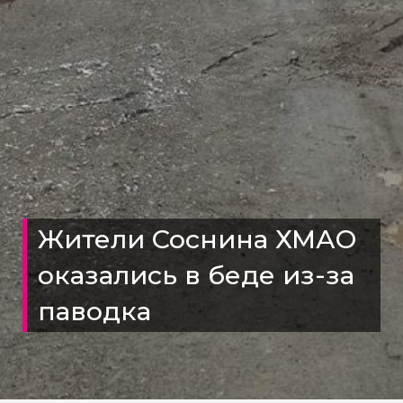
Жители Соснина ХМАО
оказались в беде из-за
паводка