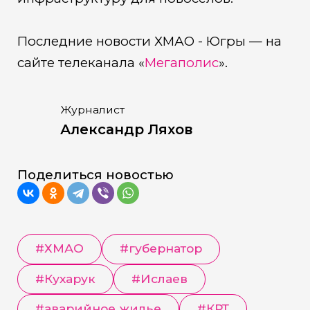
Последние новости ХМАО - Югры — на
сайте телеканала «
Мегаполис
».
Журналист
Александр Ляхов
Поделиться новостью
#
ХМАО
#
губернатор
#
Кухарук
#
Ислаев
#
аварийное жилье
#
КРТ