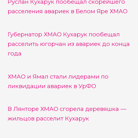
Руслан Кухарук пообещал скорейшего
расселения авариек в Белом Яре ХМАО
Губернатор ХМАО Кухарук пообещал
расселить югорчан из авариек до конца
года
ХМАО и Ямал стали лидерами по
ликвидации авариек в УрФО
В Лянторе ХМАО сгорела деревяшка —
жильцов расселит Кухарук