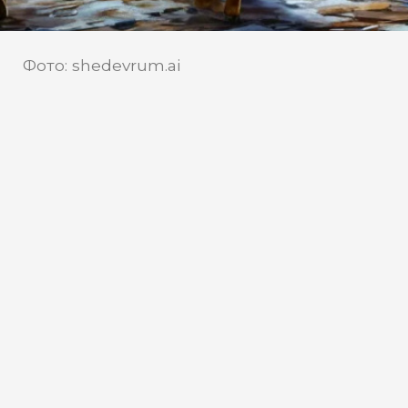
Фото: shedevrum.ai
Бастрыкин поручил проверить
нарушения прав жителей
поселка Таежный
В связи с поступившей информацией о
серьезных нарушениях прав жителей
поселка городского типа Таежного
председатель СКР Александр
Бастрыкин дал указание о проведении
тщательной процессуальной проверки.