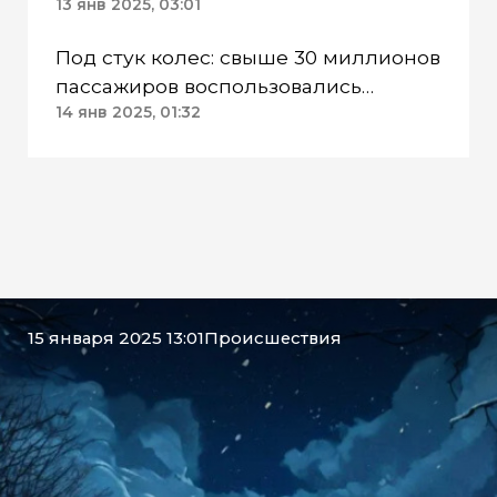
возводить в новых ЖК всю
13 янв 2025, 03:01
инфраструктуру
Под стук колес: свыше 30 миллионов
пассажиров воспользовались
поездами в УрФО
14 янв 2025, 01:32
15 января 2025 13:01
Происшествия