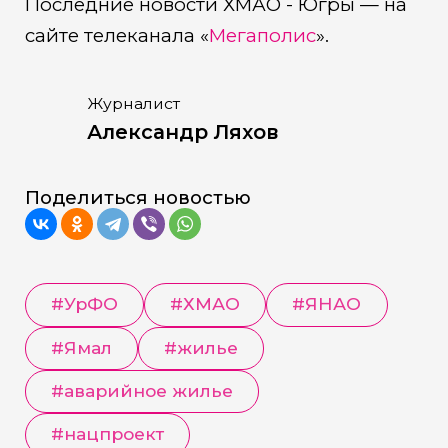
Последние новости ХМАО - Югры — на
сайте телеканала «
Мегаполис
».
Журналист
Александр Ляхов
Поделиться новостью
#
УрФО
#
ХМАО
#
ЯНАО
#
Ямал
#
жилье
#
аварийное жилье
#
нацпроект