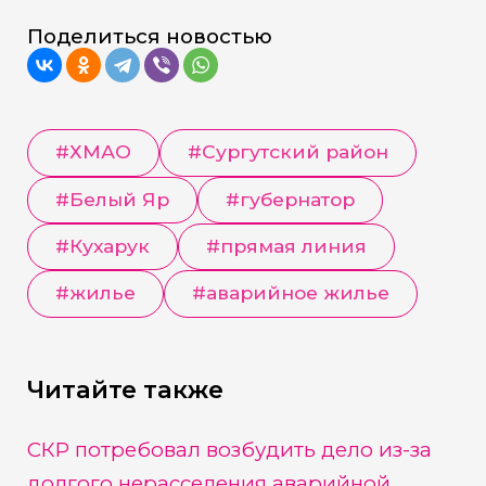
Поделиться новостью
#
ХМАО
#
Сургутский район
#
Белый Яр
#
губернатор
#
Кухарук
#
прямая линия
#
жилье
#
аварийное жилье
Читайте также
СКР потребовал возбудить дело из-за
долгого нерасселения аварийной