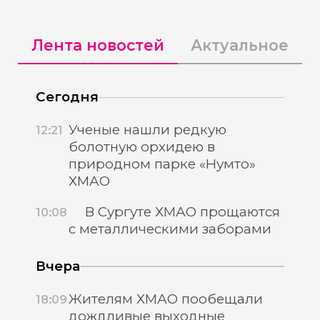
Лента новостей
Актуальное
Сегодня
Ученые нашли редкую
12:21
болотную орхидею в
природном парке «Нумто»
ХМАО
В Сургуте ХМАО прощаются
10:08
с металлическими заборами
Вчера
Жителям ХМАО пообещали
18:09
дождливые выходные