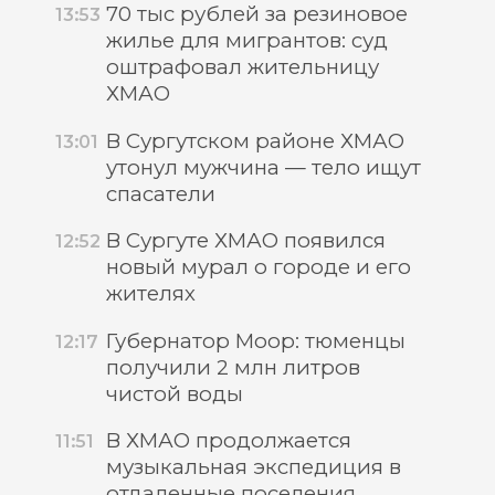
70 тыс рублей за резиновое
13:53
жилье для мигрантов: суд
оштрафовал жительницу
ХМАО
В Сургутском районе ХМАО
13:01
утонул мужчина — тело ищут
спасатели
В Сургуте ХМАО появился
12:52
новый мурал о городе и его
жителях
Губернатор Моор: тюменцы
12:17
получили 2 млн литров
чистой воды
В ХМАО продолжается
11:51
музыкальная экспедиция в
отдаленные поселения