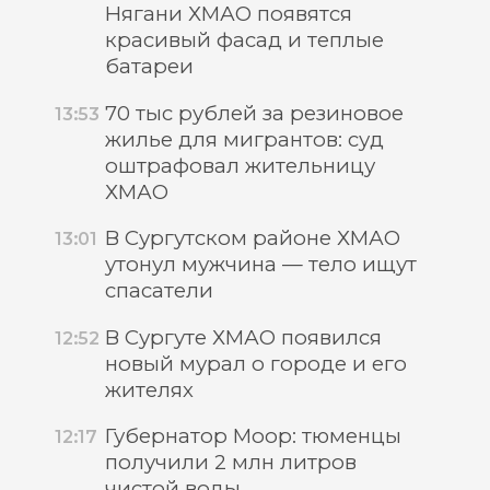
Нягани ХМАО появятся
красивый фасад и теплые
батареи
70 тыс рублей за резиновое
13:53
жилье для мигрантов: суд
оштрафовал жительницу
ХМАО
В Сургутском районе ХМАО
13:01
утонул мужчина — тело ищут
спасатели
В Сургуте ХМАО появился
12:52
новый мурал о городе и его
жителях
Губернатор Моор: тюменцы
12:17
получили 2 млн литров
чистой воды