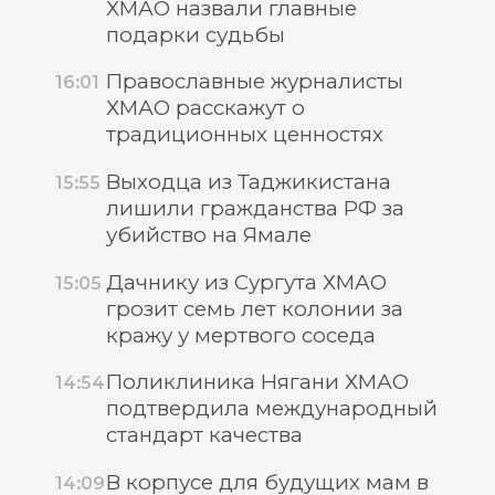
ХМАО назвали главные
подарки судьбы
Православные журналисты
16:01
ХМАО расскажут о
традиционных ценностях
Выходца из Таджикистана
15:55
лишили гражданства РФ за
убийство на Ямале
Дачнику из Сургута ХМАО
15:05
грозит семь лет колонии за
кражу у мертвого соседа
Поликлиника Нягани ХМАО
14:54
подтвердила международный
стандарт качества
В корпусе для будущих мам в
14:09