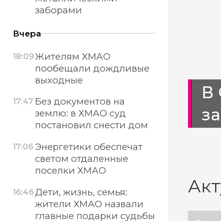
заборами
Вчера
Жителям ХМАО
18:09
пообещали дождливые
выходные
орхидею в
В
Без документов на
17:47
з
землю: в ХМАО суд
постановил снести дом
Энергетики обеспечат
17:06
светом отдаленные
поселки ХМАО
Акт
Дети, жизнь, семья:
16:46
жители ХМАО назвали
главные подарки судьбы