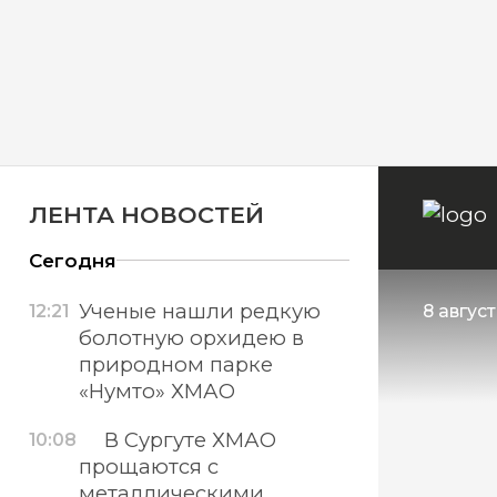
ЛЕНТА НОВОСТЕЙ
Сегодня
Ученые нашли редкую
12:21
8 авгус
болотную орхидею в
природном парке
«Нумто» ХМАО
В Сургуте ХМАО
10:08
прощаются с
металлическими