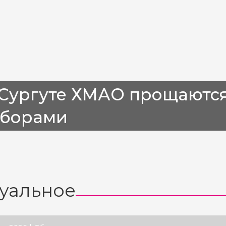
 Сургуте ХМАО прощаются
аборами
уальное