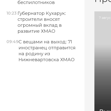
беспилотников
Губернатор Кухарук:
10:23
7 авгу
строители вносят
огромный вклад в
развитие ХМАО
С вещами на выход: 71
09:49
иностранец отправится
на родину из
Нижневартовска ХМАО