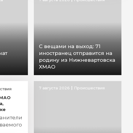
С вещами на выход: 71
чат
иностранец отправится на
родину из Нижневартовска
ХМАО
7 августа 2026
Происшествия
ствия
ХМАО
а,
ске
анители
ваемого