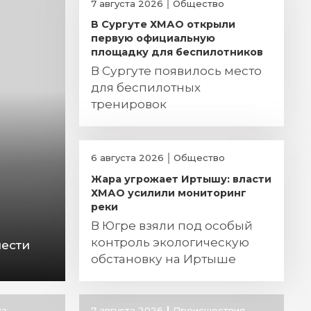
7 августа 2026
Общество
В Сургуте ХМАО открыли
первую официальную
площадку для беспилотников
В Сургуте появилось место
для беспилотных
тренировок
6 августа 2026
Общество
Жара угрожает Иртышу: власти
ХМАО усилили мониторинг
реки
В Югре взяли под особый
контроль экологическую
нести
обстановку на Иртыше
ка
7 августа 2026
Происшествия