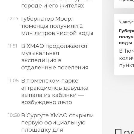
городе и его жителях
Губернатор Моор:
12:17
7 авгу
тюменцы получили 2
Губер
млн литров чистой воды
получ
воды
В ХМАО продолжается
11:51
В Тю
музыкальная
коли
экспедиция в
пунк
отдаленные поселения
В тюменском парке
11:05
аттракционов девушка
выпала из кабинки —
возбуждено дело
В Сургуте ХМАО открыли
10:50
первую официальную
площадку для
Пр