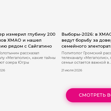
р измерил глубину 200
Выборы-2026: в ХМА
ов ХМАО и нашел
ведут борьбу за дов
ию рядом с Сайгатино
семейного электорат
Голотынин рассказал
Политолог Громский рас
лу «Мегаполис», какие тайны
телеканалу «Мегаполис»,
ют озера Югры
семьи остается важной в
предвыборной гонке
026
21 июля 2026
СМОТРЕТЬ В