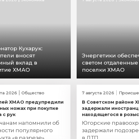
натор Кухарук:
ители вносят
Энергетики обеспе
мный вклад в
светом отдаленные
итие ХМАО
поселки ХМАО
ста 2026
Общество
7 августа 2026
Происше
лей ХМАО предупредили
В Советском районе 
зных ножах при покупке
задержали иностранц
 с рук
находящегося в розы
чанам напомнили об
Югорские правоохр
ности популярного
задержали подозре
кта «в разрезе»
в ДТП