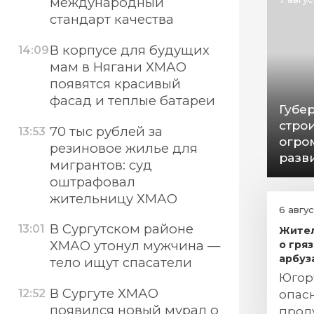
международный
стандарт качества
В корпусе для будущих
14:09
мам в Нягани ХМАО
появятся красивый
фасад и теплые батареи
Губер
стро
70 тыс рублей за
13:53
огро
резиновое жилье для
разв
мигрантов: суд
оштрафовал
жительницу ХМАО
6 авгу
В Сургутском районе
13:01
Жите
ХМАО утонул мужчина —
о гря
арбуза
тело ищут спасатели
Югор
В Сургуте ХМАО
опас
12:52
появился новый мурал о
проду