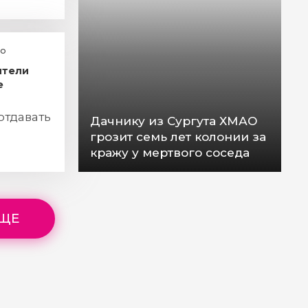
о
ители
е
отдавать
Дачнику из Сургута ХМАО
грозит семь лет колонии за
кражу у мертвого соседа
ЕЩЕ