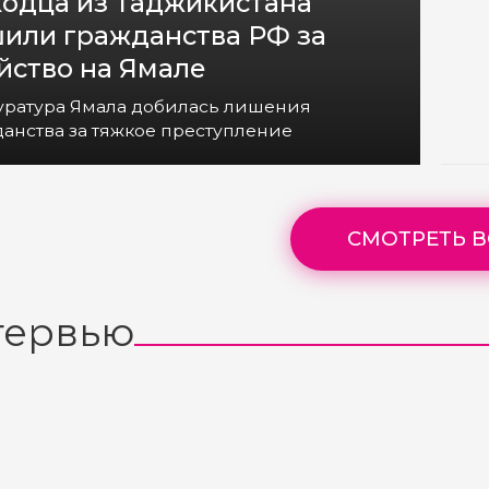
одца из Таджикистана
или гражданства РФ за
йство на Ямале
уратура Ямала добилась лишения
анства за тяжкое преступление
СМОТРЕТЬ В
тервью