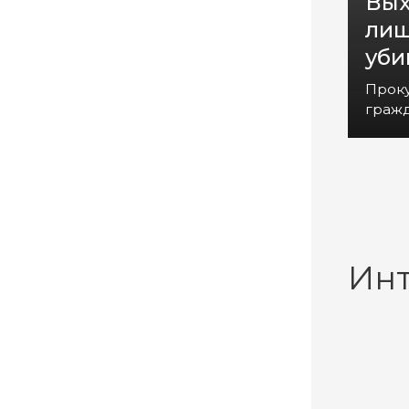
Вых
лиш
уби
Прок
гражд
Ин