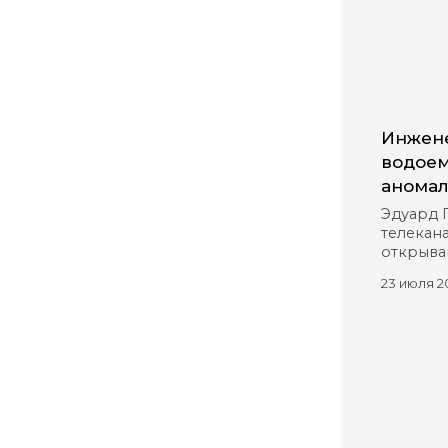
Инжене
водоем
аномал
Эдуард 
телекана
открыва
23 июля 2