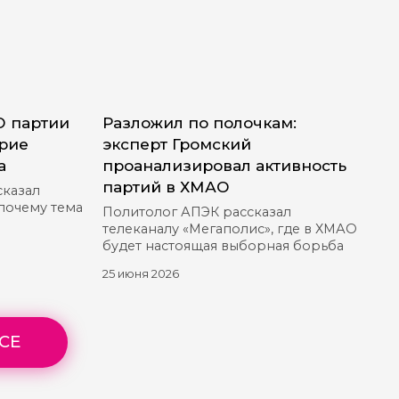
О партии
Разложил по полочкам:
ерие
эксперт Громский
а
проанализировал активность
партий в ХМАО
сказал
 почему тема
Политолог АПЭК рассказал
телеканалу «Мегаполис», где в ХМАО
будет настоящая выборная борьба
25 июня 2026
СЕ