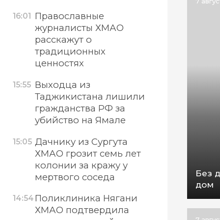
7 авгу
Православные
16:01
журналисты ХМАО
расскажут о
традиционных
ценностях
Выходца из
15:55
Таджикистана лишили
гражданства РФ за
убийство на Ямале
Дачнику из Сургута
15:05
ХМАО грозит семь лет
колонии за кражу у
Без 
мертвого соседа
дом
Поликлиника Нягани
14:54
ХМАО подтвердила
7 авгу