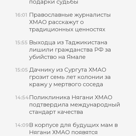
подарки судьбы
Православные журналисты
16:01
ХМАО расскажут о
традиционных ценностях
Выходца из Таджикистана
15:55
лишили гражданства РФ за
убийство на Ямале
Дачнику из Сургута ХМАО
15:05
грозит семь лет колонии за
кражу у мертвого соседа
Поликлиника Нягани ХМАО
14:54
подтвердила международный
стандарт качества
В корпусе для будущих мам в
14:09
Нягани ХМАО появятся