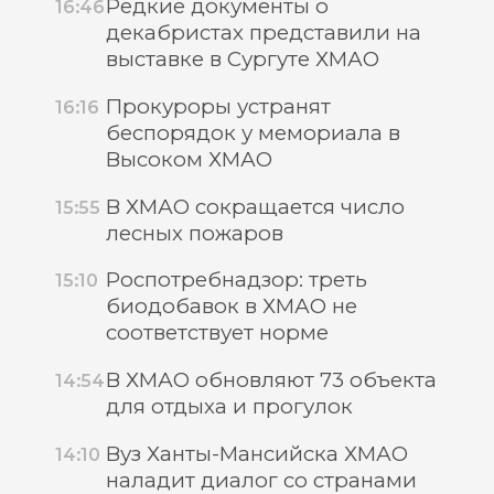
Редкие документы о
16:46
декабристах представили на
выставке в Сургуте ХМАО
Прокуроры устранят
16:16
беспорядок у мемориала в
Высоком ХМАО
В ХМАО сокращается число
15:55
лесных пожаров
Роспотребнадзор: треть
15:10
биодобавок в ХМАО не
соответствует норме
В ХМАО обновляют 73 объекта
14:54
для отдыха и прогулок
Вуз Ханты-Мансийска ХМАО
14:10
наладит диалог со странами