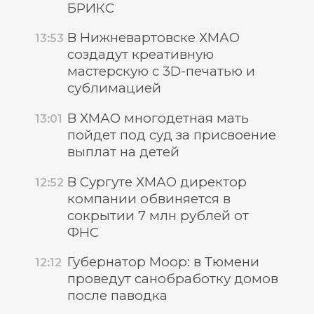
БРИКС
В Нижневартовске ХМАО
13:53
создадут креативную
мастерскую с 3D-печатью и
сублимацией
В ХМАО многодетная мать
13:01
пойдет под суд за присвоение
выплат на детей
В Сургуте ХМАО директор
12:52
компании обвиняется в
сокрытии 7 млн рублей от
ФНС
Губернатор Моор: в Тюмени
12:12
проведут санобработку домов
после паводка